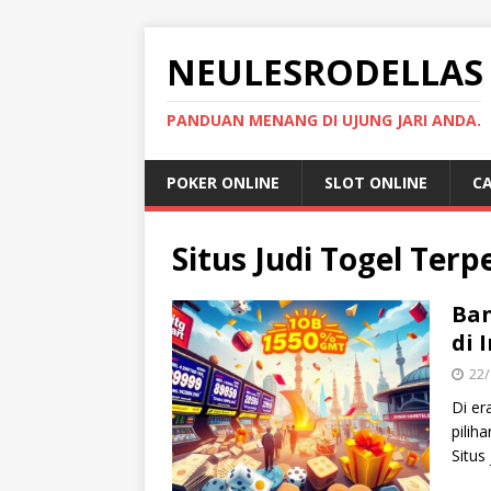
NEULESRODELLAS
PANDUAN MENANG DI UJUNG JARI ANDA.
POKER ONLINE
SLOT ONLINE
C
Situs Judi Togel Terp
Ban
di 
22/
Di er
pilih
Situs