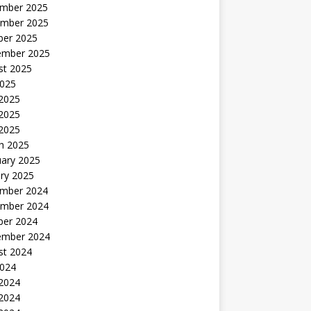
mber 2025
mber 2025
ber 2025
ember 2025
st 2025
2025
 2025
2025
 2025
h 2025
uary 2025
ry 2025
mber 2024
mber 2024
ber 2024
ember 2024
st 2024
2024
 2024
2024