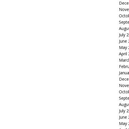
Dece
Nove
Octo
Sept
Augu
July 
June
May 
April
Marc
Febr
Janua
Dece
Nove
Octo
Sept
Augu
July 
June
May 