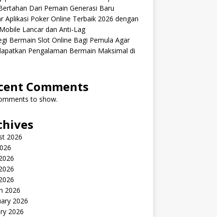
Bertahan Dari Pemain Generasi Baru
r Aplikasi Poker Online Terbaik 2026 dengan
 Mobile Lancar dan Anti-Lag
egi Bermain Slot Online Bagi Pemula Agar
apatkan Pengalaman Bermain Maksimal di
cent Comments
omments to show.
chives
st 2026
2026
 2026
2026
 2026
h 2026
uary 2026
ry 2026