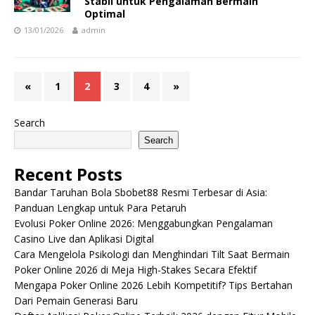
Stabil untuk Pengalaman Bermain
Optimal
13/01/2026
admin
«
1
2
3
4
»
Search
Search
Recent Posts
Bandar Taruhan Bola Sbobet88 Resmi Terbesar di Asia:
Panduan Lengkap untuk Para Petaruh
Evolusi Poker Online 2026: Menggabungkan Pengalaman
Casino Live dan Aplikasi Digital
Cara Mengelola Psikologi dan Menghindari Tilt Saat Bermain
Poker Online 2026 di Meja High-Stakes Secara Efektif
Mengapa Poker Online 2026 Lebih Kompetitif? Tips Bertahan
Dari Pemain Generasi Baru