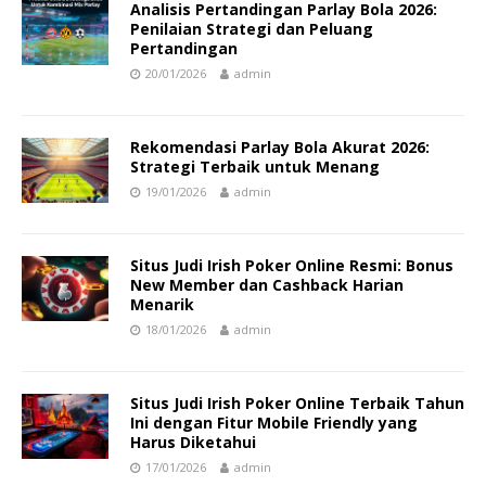
Analisis Pertandingan Parlay Bola 2026:
Penilaian Strategi dan Peluang
Pertandingan
20/01/2026
admin
Rekomendasi Parlay Bola Akurat 2026:
Strategi Terbaik untuk Menang
19/01/2026
admin
Situs Judi Irish Poker Online Resmi: Bonus
New Member dan Cashback Harian
Menarik
18/01/2026
admin
Situs Judi Irish Poker Online Terbaik Tahun
Ini dengan Fitur Mobile Friendly yang
Harus Diketahui
17/01/2026
admin