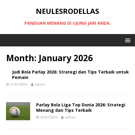
NEULESRODELLAS
PANDUAN MENANG DI UJUNG JARI ANDA.
Month:
January 2026
Judi Bola Parlay 2026: Strategi dan Tips Terbaik untuk
Pemain
21/01/2026
admin
Parlay Bola Liga Top Dunia 2026: Strategi
Menang dan Tips Terbaik
20/01/2026
admin