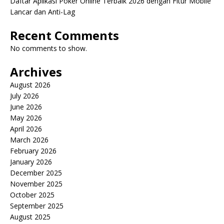
Daftar Aplikasi Poker Online Terbaik 2026 dengan Fitur Mobile
Lancar dan Anti-Lag
Recent Comments
No comments to show.
Archives
August 2026
July 2026
June 2026
May 2026
April 2026
March 2026
February 2026
January 2026
December 2025
November 2025
October 2025
September 2025
August 2025