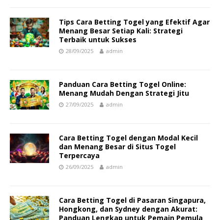
Tips Cara Betting Togel yang Efektif Agar
Menang Besar Setiap Kali: Strategi
Terbaik untuk Sukses
28/09/2025
admin
Panduan Cara Betting Togel Online:
Menang Mudah Dengan Strategi Jitu
27/09/2025
admin
Cara Betting Togel dengan Modal Kecil
dan Menang Besar di Situs Togel
Terpercaya
26/09/2025
admin
Cara Betting Togel di Pasaran Singapura,
Hongkong, dan Sydney dengan Akurat:
Panduan Lengkap untuk Pemain Pemula