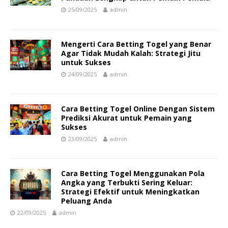
25/09/2025
admin
Mengerti Cara Betting Togel yang Benar
Agar Tidak Mudah Kalah: Strategi Jitu
untuk Sukses
24/09/2025
admin
Cara Betting Togel Online Dengan Sistem
Prediksi Akurat untuk Pemain yang
Sukses
23/09/2025
admin
Cara Betting Togel Menggunakan Pola
Angka yang Terbukti Sering Keluar:
Strategi Efektif untuk Meningkatkan
Peluang Anda
22/09/2025
admin