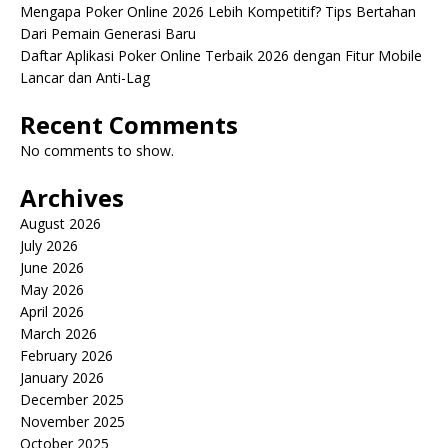
Mengapa Poker Online 2026 Lebih Kompetitif? Tips Bertahan
Dari Pemain Generasi Baru
Daftar Aplikasi Poker Online Terbaik 2026 dengan Fitur Mobile
Lancar dan Anti-Lag
Recent Comments
No comments to show.
Archives
August 2026
July 2026
June 2026
May 2026
April 2026
March 2026
February 2026
January 2026
December 2025
November 2025
October 2025