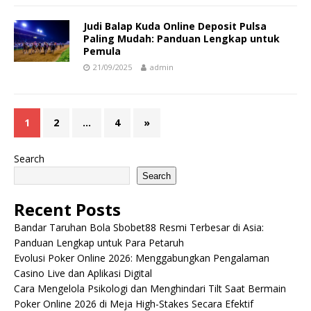
Judi Balap Kuda Online Deposit Pulsa
Paling Mudah: Panduan Lengkap untuk
Pemula
21/09/2025
admin
1
2
…
4
»
Search
Search
Recent Posts
Bandar Taruhan Bola Sbobet88 Resmi Terbesar di Asia:
Panduan Lengkap untuk Para Petaruh
Evolusi Poker Online 2026: Menggabungkan Pengalaman
Casino Live dan Aplikasi Digital
Cara Mengelola Psikologi dan Menghindari Tilt Saat Bermain
Poker Online 2026 di Meja High-Stakes Secara Efektif