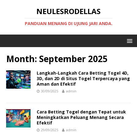
NEULESRODELLAS
PANDUAN MENANG DI UJUNG JARI ANDA.
Month:
September 2025
Langkah-Langkah Cara Betting Togel 4D,
3D, dan 2D di Situs Togel Terpercaya yang
Aman dan Efektif
30/09/2025
admin
Cara Betting Togel dengan Tepat untuk
Meningkatkan Peluang Menang Secara
Efektif
29/09/2025
admin