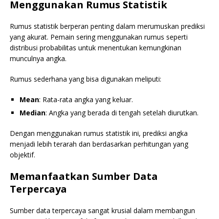
Menggunakan Rumus Statistik
Rumus statistik berperan penting dalam merumuskan prediksi
yang akurat. Pemain sering menggunakan rumus seperti
distribusi probabilitas untuk menentukan kemungkinan
munculnya angka.
Rumus sederhana yang bisa digunakan meliputi:
Mean
: Rata-rata angka yang keluar.
Median
: Angka yang berada di tengah setelah diurutkan.
Dengan menggunakan rumus statistik ini, prediksi angka
menjadi lebih terarah dan berdasarkan perhitungan yang
objektif.
Memanfaatkan Sumber Data
Terpercaya
Sumber data terpercaya sangat krusial dalam membangun