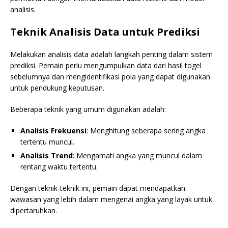
analisis.
Teknik Analisis Data untuk Prediksi
Melakukan analisis data adalah langkah penting dalam sistem
prediksi. Pemain perlu mengumpulkan data dari hasil togel
sebelumnya dan mengidentifikasi pola yang dapat digunakan
untuk pendukung keputusan.
Beberapa teknik yang umum digunakan adalah:
Analisis Frekuensi
: Menghitung seberapa sering angka
tertentu muncul.
Analisis Trend
: Mengamati angka yang muncul dalam
rentang waktu tertentu.
Dengan teknik-teknik ini, pemain dapat mendapatkan
wawasan yang lebih dalam mengenai angka yang layak untuk
dipertaruhkan.