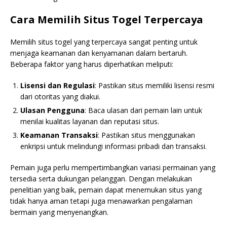
Cara Memilih Situs Togel Terpercaya
Memilih situs togel yang terpercaya sangat penting untuk
menjaga keamanan dan kenyamanan dalam bertaruh.
Beberapa faktor yang harus diperhatikan meliputi:
Lisensi dan Regulasi
: Pastikan situs memiliki lisensi resmi
dari otoritas yang diakui.
Ulasan Pengguna
: Baca ulasan dari pemain lain untuk
menilai kualitas layanan dan reputasi situs.
Keamanan Transaksi
: Pastikan situs menggunakan
enkripsi untuk melindungi informasi pribadi dan transaksi.
Pemain juga perlu mempertimbangkan variasi permainan yang
tersedia serta dukungan pelanggan. Dengan melakukan
penelitian yang baik, pemain dapat menemukan situs yang
tidak hanya aman tetapi juga menawarkan pengalaman
bermain yang menyenangkan.