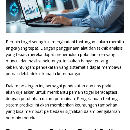
Pemain togel sering kali menghadapi tantangan dalam memilih
angka yang tepat. Dengan penggunaan alat dan teknik analisis
yang tepat, mereka dapat menemukan pola dan tren yang
muncul dari hasil sebelumnya. Ini bukan hanya tentang
keberuntungan; pendekatan yang sistematis dapat membawa
pemain lebih dekat kepada kemenangan.
Dalam postingan ini, berbagai pendekatan dan tips praktis
akan dijelaskan untuk membantu pemain togel beradaptasi
dengan perubahan dalam permainan. Pengetahuan tentang
sistem prediksi ini akan memberikan keuntungan tambahan
yang bisa membuat perbedaan signifikan dalam pengalaman
bermain mereka.