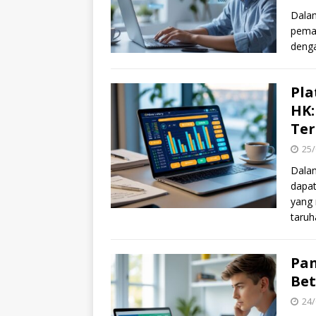
Dalam
pemai
denga
Pla
HK:
Ter
25/
Dalam
dapat
yang 
taru
Pan
Bet
24/