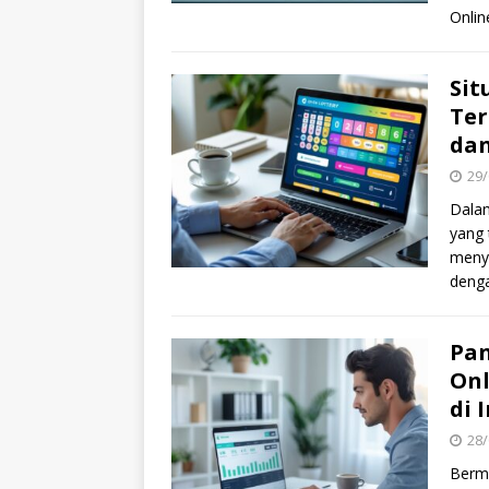
Onli
Sit
Ter
da
29/
Dalam
yang 
menye
deng
Pan
Onl
di 
28/
Berma