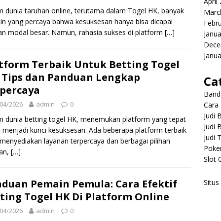
April
 dunia taruhan online, terutama dalam Togel HK, banyak
Marc
n yang percaya bahwa kesuksesan hanya bisa dicapai
Febr
n modal besar. Namun, rahasia sukses di platform
[…]
Janua
Dece
Janua
tform Terbaik Untuk Betting Togel
 Tips dan Panduan Lengkap
Ca
percaya
Band
04/2026
admin
0
Cara 
Judi 
 dunia betting togel HK, menemukan platform yang tepat
Judi 
 menjadi kunci kesuksesan. Ada beberapa platform terbaik
Judi 
menyediakan layanan terpercaya dan berbagai pilihan
Poker
han,
[…]
Slot 
duan Pemain Pemula: Cara Efektif
Situs
ting Togel HK Di Platform Online
04/2026
admin
0