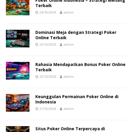
Poker Online Indonesia – Strategi Menang
Terbaik
24/10/2024
admin
Dominasi Meja dengan Strategi Poker
Online Terbaik
23/10/2024
admin
Rahasia Mendapatkan Bonus Poker Online
Terbaik
22/10/2024
admin
Keunggulan Permainan Poker Online di
Indonesia
21/10/2024
admin
Situs Poker Online Terpercaya di