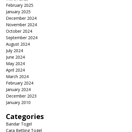
February 2025
January 2025
December 2024
November 2024
October 2024
September 2024
August 2024
July 2024
June 2024
May 2024
April 2024
March 2024
February 2024
January 2024
December 2023
January 2010
Categories
Bandar Togel
Cara Betting Togel