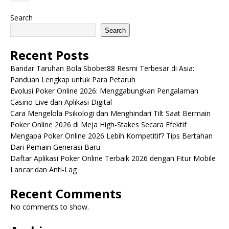
Search
Search
Recent Posts
Bandar Taruhan Bola Sbobet88 Resmi Terbesar di Asia:
Panduan Lengkap untuk Para Petaruh
Evolusi Poker Online 2026: Menggabungkan Pengalaman
Casino Live dan Aplikasi Digital
Cara Mengelola Psikologi dan Menghindari Tilt Saat Bermain
Poker Online 2026 di Meja High-Stakes Secara Efektif
Mengapa Poker Online 2026 Lebih Kompetitif? Tips Bertahan
Dari Pemain Generasi Baru
Daftar Aplikasi Poker Online Terbaik 2026 dengan Fitur Mobile
Lancar dan Anti-Lag
Recent Comments
No comments to show.