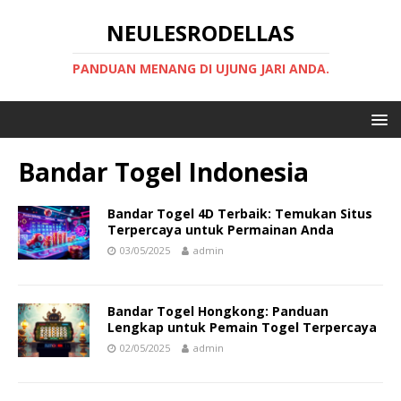
NEULESRODELLAS
PANDUAN MENANG DI UJUNG JARI ANDA.
Bandar Togel Indonesia
Bandar Togel 4D Terbaik: Temukan Situs
Terpercaya untuk Permainan Anda
03/05/2025
admin
Bandar Togel Hongkong: Panduan
Lengkap untuk Pemain Togel Terpercaya
02/05/2025
admin