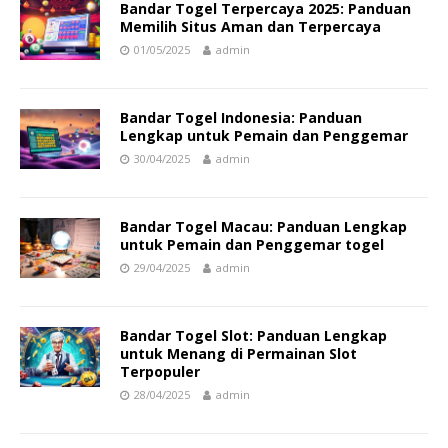
Bandar Togel Terpercaya 2025: Panduan
Memilih Situs Aman dan Terpercaya
01/05/2025
admin
Bandar Togel Indonesia: Panduan
Lengkap untuk Pemain dan Penggemar
30/04/2025
admin
Bandar Togel Macau: Panduan Lengkap
untuk Pemain dan Penggemar togel
29/04/2025
admin
Bandar Togel Slot: Panduan Lengkap
untuk Menang di Permainan Slot
Terpopuler
28/04/2025
admin