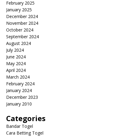
February 2025
January 2025
December 2024
November 2024
October 2024
September 2024
August 2024
July 2024
June 2024
May 2024
April 2024
March 2024
February 2024
January 2024
December 2023
January 2010
Categories
Bandar Togel
Cara Betting Togel