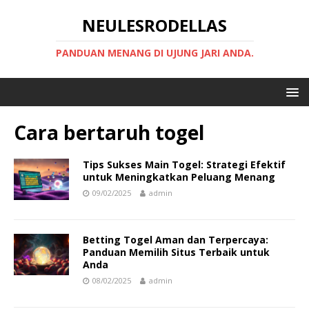
NEULESRODELLAS
PANDUAN MENANG DI UJUNG JARI ANDA.
Cara bertaruh togel
Tips Sukses Main Togel: Strategi Efektif
untuk Meningkatkan Peluang Menang
09/02/2025
admin
Betting Togel Aman dan Terpercaya:
Panduan Memilih Situs Terbaik untuk
Anda
08/02/2025
admin