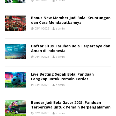
06/11/2025
admin
Bonus New Member Judi Bola: Keuntungan
dan Cara Mendapatkannya
05/11/2025
admin
Daftar Situs Taruhan Bola Terpercaya dan
Aman di Indonesia
04/11/2025
admin
Live Betting Sepak Bola: Panduan
Lengkap untuk Pemain Cerdas
03/11/2025
admin
Bandar Judi Bola Gacor 2025: Panduan
Terpercaya untuk Pemain Berpengalaman
02/11/2025
admin