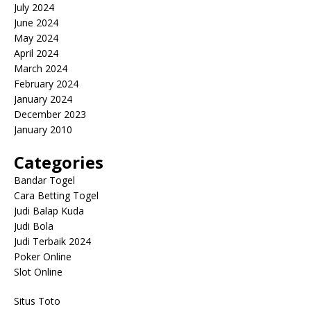
July 2024
June 2024
May 2024
April 2024
March 2024
February 2024
January 2024
December 2023
January 2010
Categories
Bandar Togel
Cara Betting Togel
Judi Balap Kuda
Judi Bola
Judi Terbaik 2024
Poker Online
Slot Online
Situs Toto