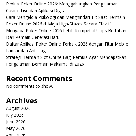
Evolusi Poker Online 2026: Menggabungkan Pengalaman
Casino Live dan Aplikasi Digital
Cara Mengelola Psikologi dan Menghindari Tilt Saat Bermain
Poker Online 2026 di Meja High-Stakes Secara Efektif
Mengapa Poker Online 2026 Lebih Kompetitif? Tips Bertahan
Dari Pemain Generasi Baru
Daftar Aplikasi Poker Online Terbaik 2026 dengan Fitur Mobile
Lancar dan Anti-Lag
Strategi Bermain Slot Online Bagi Pemula Agar Mendapatkan
Pengalaman Bermain Maksimal di 2026
Recent Comments
No comments to show.
Archives
August 2026
July 2026
June 2026
May 2026
April 2026