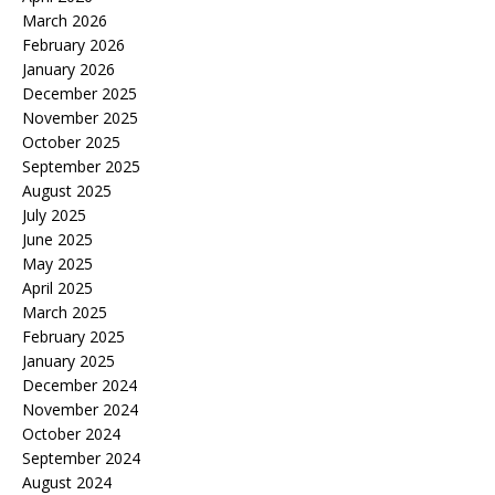
March 2026
February 2026
January 2026
December 2025
November 2025
October 2025
September 2025
August 2025
July 2025
June 2025
May 2025
April 2025
March 2025
February 2025
January 2025
December 2024
November 2024
October 2024
September 2024
August 2024