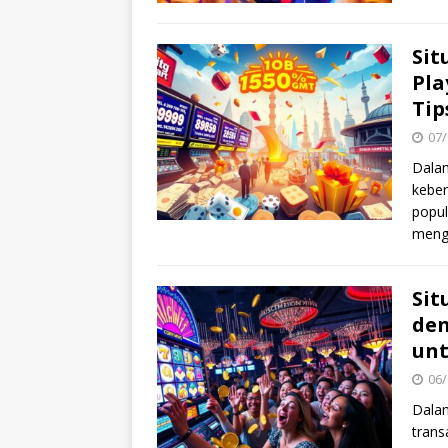
Sit
Pla
Tip
07/
Dalam
keber
popul
mengi
Sit
den
un
06/
Dalam
trans