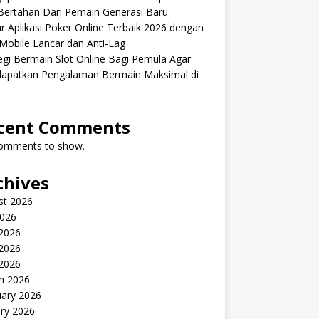
Bertahan Dari Pemain Generasi Baru
r Aplikasi Poker Online Terbaik 2026 dengan
 Mobile Lancar dan Anti-Lag
egi Bermain Slot Online Bagi Pemula Agar
apatkan Pengalaman Bermain Maksimal di
cent Comments
omments to show.
chives
st 2026
2026
 2026
2026
 2026
h 2026
uary 2026
ry 2026