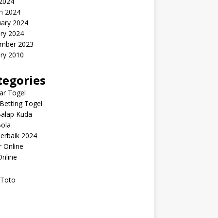
 2024
h 2024
uary 2024
ry 2024
mber 2023
ry 2010
tegories
ar Togel
Betting Togel
Balap Kuda
Bola
Terbaik 2024
 Online
Online
 Toto