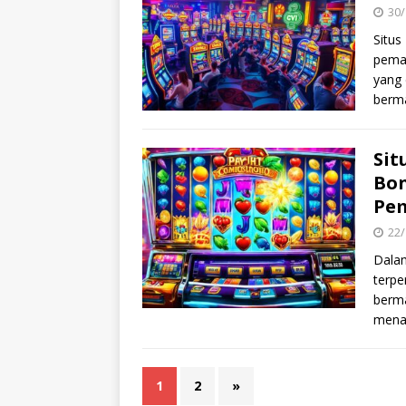
30/
Situs
pemai
yang 
berm
Sit
Bon
Pe
22/
Dalam
terpe
berma
mena
1
2
»