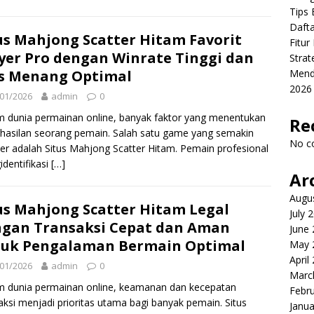
Tips 
Dafta
us Mahjong Scatter Hitam Favorit
Fitur
yer Pro dengan Winrate Tinggi dan
Strat
s Menang Optimal
Mend
2026
01/2026
admin
0
 dunia permainan online, banyak faktor yang menentukan
Re
hasilan seorang pemain. Salah satu game yang semakin
No c
er adalah Situs Mahjong Scatter Hitam. Pemain profesional
dentifikasi
[…]
Ar
Augu
us Mahjong Scatter Hitam Legal
July 
gan Transaksi Cepat dan Aman
June
tuk Pengalaman Bermain Optimal
May 
April
01/2026
admin
0
Marc
 dunia permainan online, keamanan dan kecepatan
Febr
aksi menjadi prioritas utama bagi banyak pemain. Situs
Janua