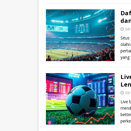
Daf
dan
04/
Situs
olahr
perta
yang 
Liv
Len
03/
Live 
mende
betti
perk