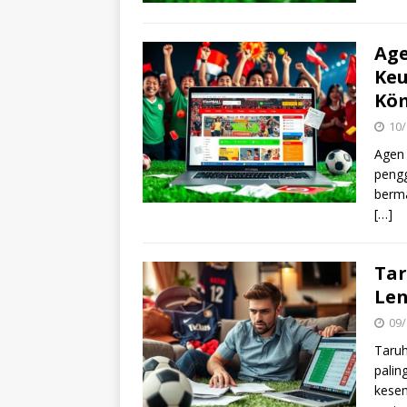
Age
Ke
Köm
10/
Agen 
pengg
berma
[…]
Tar
Le
09/
Taruh
palin
kese