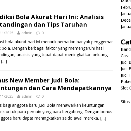
Marc
Febr
Janua
diksi Bola Akurat Hari Ini: Analisis
Dece
tandingan dan Tips Taruhan
Janua
11/2025
admin
0
Ca
ksi bola akurat hari ini menarik perhatian banyak penggemar
 bola. Dengan berbagai faktor yang memengaruhi hasil
Band
ndingan, analisis yang tepat dapat meningkatkan peluang
Cara 
k
[…]
Judi 
Judi 
Judi 
us New Member Judi Bola:
Poker
untungan dan Cara Mendapatkannya
Slot 
11/2025
admin
0
Situs
 bagi anggota baru Judi Bola menawarkan keuntungan
ik untuk para pemain yang baru bergabung. Dengan bonus
anggota baru dapat meningkatkan saldo awal mereka,
[…]