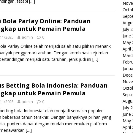
ndingan, tetapi
[…]
Nove
Octo
Sept
i Bola Parlay Online: Panduan
Augu
ngkap untuk Pemain Pemula
July 
June
11/2025
admin
0
May 
Bola Parlay Online telah menjadi salah satu pilihan menarik
April
banyak penggemar taruhan. Dengan kombinasi sejumlah
Marc
 pertandingan menjadi satu taruhan, jenis judi ini
[…]
Febr
Janua
Dece
Nove
us Betting Bola Indonesia: Panduan
Octo
ngkap untuk Pemain Pemula
Sept
Augu
11/2025
admin
0
July 
 betting bola Indonesia telah menjadi semakin populer
June
 beberapa tahun terakhir. Dengan banyaknya pilihan yang
May 
dia, punters dapat dengan mudah menemukan platform
April
 menawarkan
[…]