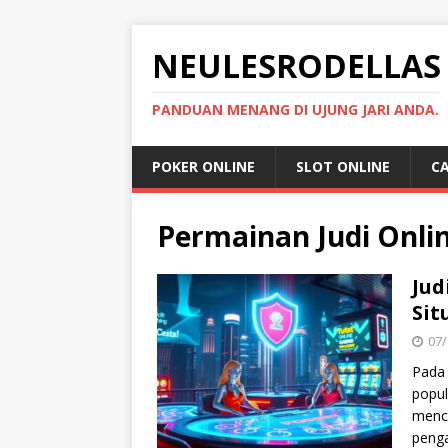
NEULESRODELLAS
PANDUAN MENANG DI UJUNG JARI ANDA.
POKER ONLINE
SLOT ONLINE
C
Permainan Judi Onli
Jud
Sit
07/
Pada 
popul
menca
peng