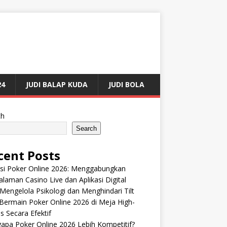
24
JUDI BALAP KUDA
JUDI BOLA
ch
Search
cent Posts
usi Poker Online 2026: Menggabungkan
laman Casino Live dan Aplikasi Digital
Mengelola Psikologi dan Menghindari Tilt
Bermain Poker Online 2026 di Meja High-
s Secara Efektif
pa Poker Online 2026 Lebih Kompetitif?