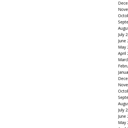
Dece
Nove
Octo
Sept
Augu
July 
June
May 
April
Marc
Febr
Janua
Dece
Nove
Octo
Sept
Augu
July 
June
May 