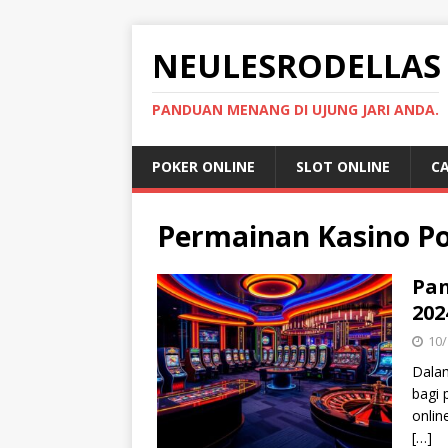
NEULESRODELLAS
PANDUAN MENANG DI UJUNG JARI ANDA.
POKER ONLINE
SLOT ONLINE
C
Permainan Kasino P
Pan
202
10/
Dalam
bagi 
onlin
[…]