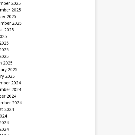
mber 2025
mber 2025
ber 2025
ember 2025
st 2025
2025
 2025
2025
 2025
h 2025
uary 2025
ry 2025
mber 2024
mber 2024
ber 2024
ember 2024
st 2024
2024
 2024
2024