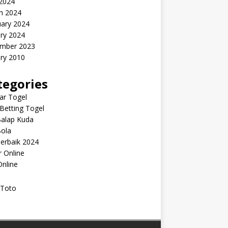
 2024
h 2024
uary 2024
ry 2024
mber 2023
ry 2010
tegories
ar Togel
Betting Togel
Balap Kuda
Bola
Terbaik 2024
 Online
Online
 Toto