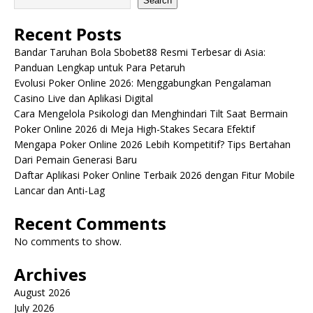
Search
Recent Posts
Bandar Taruhan Bola Sbobet88 Resmi Terbesar di Asia:
Panduan Lengkap untuk Para Petaruh
Evolusi Poker Online 2026: Menggabungkan Pengalaman
Casino Live dan Aplikasi Digital
Cara Mengelola Psikologi dan Menghindari Tilt Saat Bermain
Poker Online 2026 di Meja High-Stakes Secara Efektif
Mengapa Poker Online 2026 Lebih Kompetitif? Tips Bertahan
Dari Pemain Generasi Baru
Daftar Aplikasi Poker Online Terbaik 2026 dengan Fitur Mobile
Lancar dan Anti-Lag
Recent Comments
No comments to show.
Archives
August 2026
July 2026