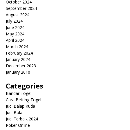
October 2024
September 2024
August 2024
July 2024
June 2024
May 2024
April 2024
March 2024
February 2024
January 2024
December 2023
January 2010
Categories
Bandar Togel
Cara Betting Togel
Judi Balap Kuda
Judi Bola
Judi Terbaik 2024
Poker Online