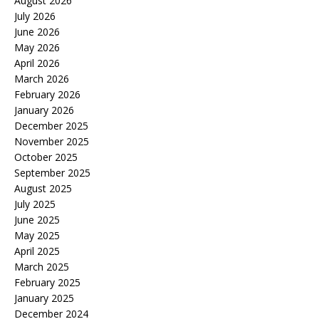
August 2026
July 2026
June 2026
May 2026
April 2026
March 2026
February 2026
January 2026
December 2025
November 2025
October 2025
September 2025
August 2025
July 2025
June 2025
May 2025
April 2025
March 2025
February 2025
January 2025
December 2024