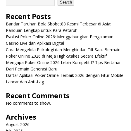
Search
Recent Posts
Bandar Taruhan Bola Sbobet88 Resmi Terbesar di Asia:
Panduan Lengkap untuk Para Petaruh
Evolusi Poker Online 2026: Menggabungkan Pengalaman
Casino Live dan Aplikasi Digital
Cara Mengelola Psikologi dan Menghindari Tilt Saat Bermain
Poker Online 2026 di Meja High-Stakes Secara Efektif
Mengapa Poker Online 2026 Lebih Kompetitif? Tips Bertahan
Dari Pemain Generasi Baru
Daftar Aplikasi Poker Online Terbaik 2026 dengan Fitur Mobile
Lancar dan Anti-Lag
Recent Comments
No comments to show.
Archives
August 2026
July 2026