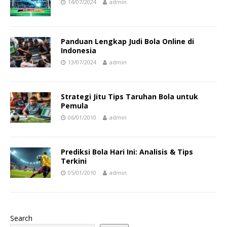
14/07/2024
admin
Panduan Lengkap Judi Bola Online di
Indonesia
13/07/2024
admin
Strategi Jitu Tips Taruhan Bola untuk
Pemula
06/01/2010
admin
Prediksi Bola Hari Ini: Analisis & Tips
Terkini
05/01/2010
admin
Search