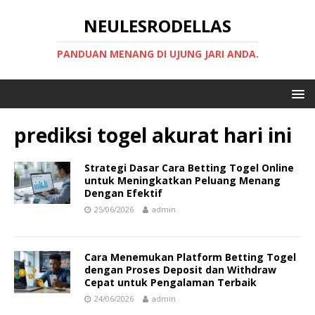
NEULESRODELLAS
PANDUAN MENANG DI UJUNG JARI ANDA.
prediksi togel akurat hari ini
Strategi Dasar Cara Betting Togel Online
untuk Meningkatkan Peluang Menang
Dengan Efektif
25/06/2026
admin
Cara Menemukan Platform Betting Togel
dengan Proses Deposit dan Withdraw
Cepat untuk Pengalaman Terbaik
24/06/2026
admin