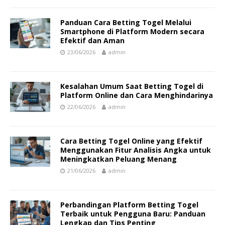
Panduan Cara Betting Togel Melalui
Smartphone di Platform Modern secara
Efektif dan Aman
23/06/2026
admin
Kesalahan Umum Saat Betting Togel di
Platform Online dan Cara Menghindarinya
22/06/2026
admin
Cara Betting Togel Online yang Efektif
Menggunakan Fitur Analisis Angka untuk
Meningkatkan Peluang Menang
21/06/2026
admin
Perbandingan Platform Betting Togel
Terbaik untuk Pengguna Baru: Panduan
Lengkap dan Tips Penting