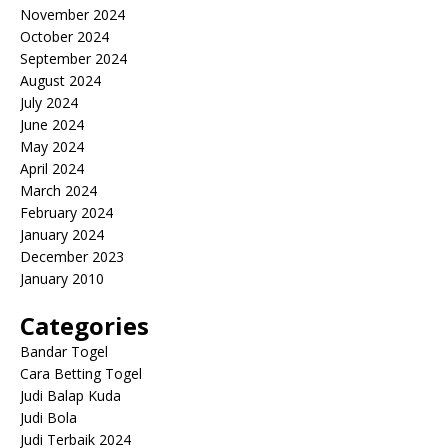
November 2024
October 2024
September 2024
August 2024
July 2024
June 2024
May 2024
April 2024
March 2024
February 2024
January 2024
December 2023
January 2010
Categories
Bandar Togel
Cara Betting Togel
Judi Balap Kuda
Judi Bola
Judi Terbaik 2024