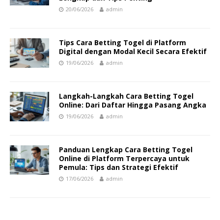
20/06/2026
admin
Tips Cara Betting Togel di Platform
Digital dengan Modal Kecil Secara Efektif
19/06/2026
admin
Langkah-Langkah Cara Betting Togel
Online: Dari Daftar Hingga Pasang Angka
19/06/2026
admin
Panduan Lengkap Cara Betting Togel
Online di Platform Terpercaya untuk
Pemula: Tips dan Strategi Efektif
17/06/2026
admin