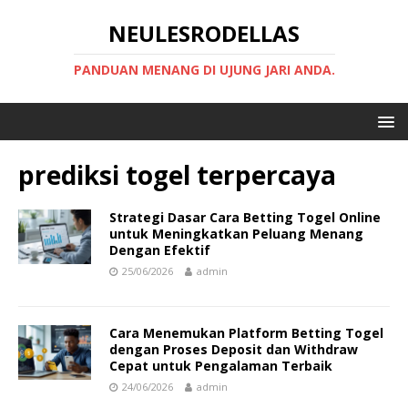
NEULESRODELLAS
PANDUAN MENANG DI UJUNG JARI ANDA.
prediksi togel terpercaya
Strategi Dasar Cara Betting Togel Online
untuk Meningkatkan Peluang Menang
Dengan Efektif
25/06/2026
admin
Cara Menemukan Platform Betting Togel
dengan Proses Deposit dan Withdraw
Cepat untuk Pengalaman Terbaik
24/06/2026
admin