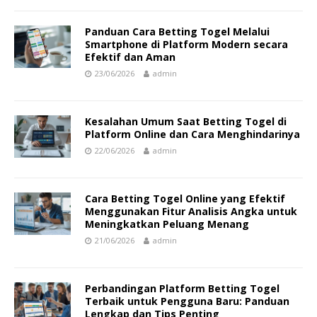
Panduan Cara Betting Togel Melalui
Smartphone di Platform Modern secara
Efektif dan Aman
23/06/2026
admin
Kesalahan Umum Saat Betting Togel di
Platform Online dan Cara Menghindarinya
22/06/2026
admin
Cara Betting Togel Online yang Efektif
Menggunakan Fitur Analisis Angka untuk
Meningkatkan Peluang Menang
21/06/2026
admin
Perbandingan Platform Betting Togel
Terbaik untuk Pengguna Baru: Panduan
Lengkap dan Tips Penting