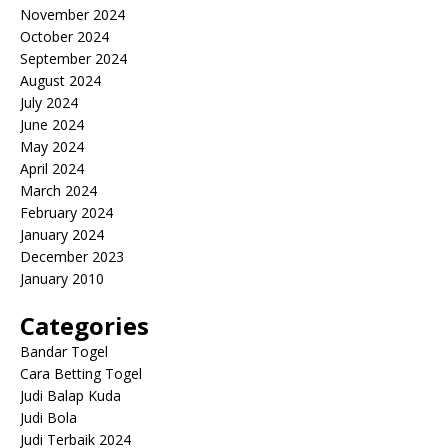
November 2024
October 2024
September 2024
August 2024
July 2024
June 2024
May 2024
April 2024
March 2024
February 2024
January 2024
December 2023
January 2010
Categories
Bandar Togel
Cara Betting Togel
Judi Balap Kuda
Judi Bola
Judi Terbaik 2024