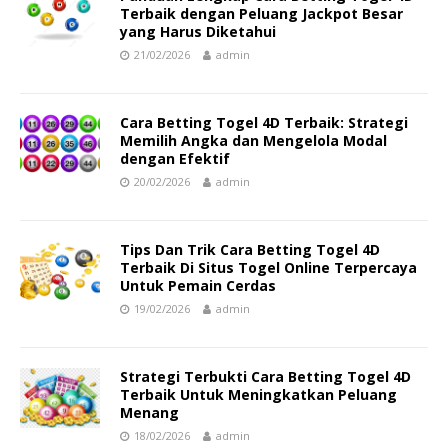
Terbaik dengan Peluang Jackpot Besar
yang Harus Diketahui
21/02/2026
admin
Cara Betting Togel 4D Terbaik: Strategi
Memilih Angka dan Mengelola Modal
dengan Efektif
20/02/2026
admin
Tips Dan Trik Cara Betting Togel 4D
Terbaik Di Situs Togel Online Terpercaya
Untuk Pemain Cerdas
19/02/2026
admin
Strategi Terbukti Cara Betting Togel 4D
Terbaik Untuk Meningkatkan Peluang
Menang
18/02/2026
admin