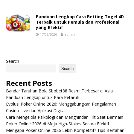
Panduan Lengkap Cara Betting Togel 4D
Terbaik untuk Pemula dan Profesional
yang Efektif
17/02/2026
admin
Search
Search
Recent Posts
Bandar Taruhan Bola Sbobet88 Resmi Terbesar di Asia:
Panduan Lengkap untuk Para Petaruh
Evolusi Poker Online 2026: Menggabungkan Pengalaman
Casino Live dan Aplikasi Digital
Cara Mengelola Psikologi dan Menghindari Tilt Saat Bermain
Poker Online 2026 di Meja High-Stakes Secara Efektif
Mengapa Poker Online 2026 Lebih Kompetitif? Tips Bertahan