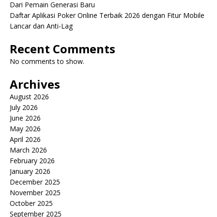
Dari Pemain Generasi Baru
Daftar Aplikasi Poker Online Terbaik 2026 dengan Fitur Mobile
Lancar dan Anti-Lag
Recent Comments
No comments to show.
Archives
August 2026
July 2026
June 2026
May 2026
April 2026
March 2026
February 2026
January 2026
December 2025
November 2025
October 2025
September 2025