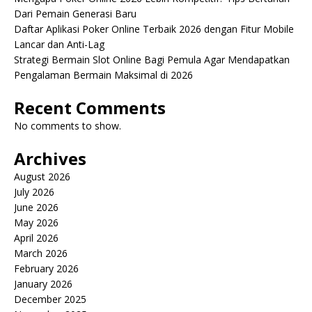
Dari Pemain Generasi Baru
Daftar Aplikasi Poker Online Terbaik 2026 dengan Fitur Mobile
Lancar dan Anti-Lag
Strategi Bermain Slot Online Bagi Pemula Agar Mendapatkan
Pengalaman Bermain Maksimal di 2026
Recent Comments
No comments to show.
Archives
August 2026
July 2026
June 2026
May 2026
April 2026
March 2026
February 2026
January 2026
December 2025