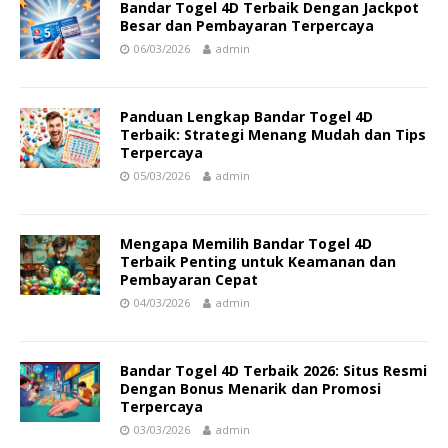
Bandar Togel 4D Terbaik Dengan Jackpot
Besar dan Pembayaran Terpercaya
06/03/2026
admin
Panduan Lengkap Bandar Togel 4D
Terbaik: Strategi Menang Mudah dan Tips
Terpercaya
05/03/2026
admin
Mengapa Memilih Bandar Togel 4D
Terbaik Penting untuk Keamanan dan
Pembayaran Cepat
04/03/2026
admin
Bandar Togel 4D Terbaik 2026: Situs Resmi
Dengan Bonus Menarik dan Promosi
Terpercaya
03/03/2026
admin