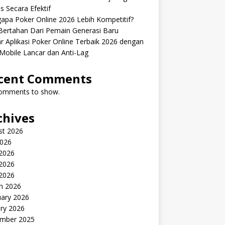
s Secara Efektif
pa Poker Online 2026 Lebih Kompetitif?
Bertahan Dari Pemain Generasi Baru
r Aplikasi Poker Online Terbaik 2026 dengan
 Mobile Lancar dan Anti-Lag
cent Comments
omments to show.
chives
st 2026
2026
 2026
2026
 2026
h 2026
uary 2026
ry 2026
mber 2025