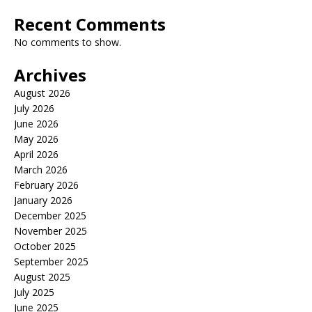
Recent Comments
No comments to show.
Archives
August 2026
July 2026
June 2026
May 2026
April 2026
March 2026
February 2026
January 2026
December 2025
November 2025
October 2025
September 2025
August 2025
July 2025
June 2025