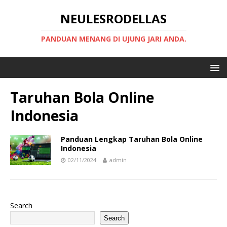
NEULESRODELLAS
PANDUAN MENANG DI UJUNG JARI ANDA.
Taruhan Bola Online
Indonesia
Panduan Lengkap Taruhan Bola Online
Indonesia
02/11/2024
admin
Search
Search