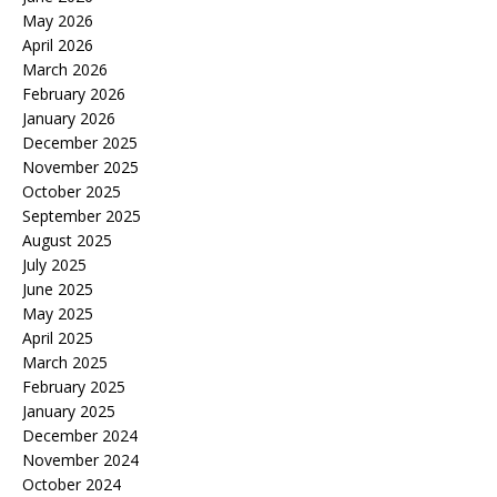
May 2026
April 2026
March 2026
February 2026
January 2026
December 2025
November 2025
October 2025
September 2025
August 2025
July 2025
June 2025
May 2025
April 2025
March 2025
February 2025
January 2025
December 2024
November 2024
October 2024