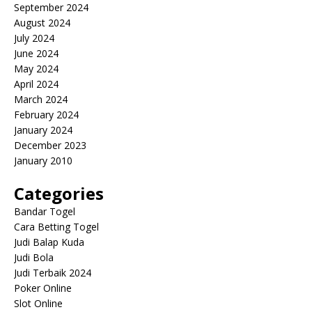
September 2024
August 2024
July 2024
June 2024
May 2024
April 2024
March 2024
February 2024
January 2024
December 2023
January 2010
Categories
Bandar Togel
Cara Betting Togel
Judi Balap Kuda
Judi Bola
Judi Terbaik 2024
Poker Online
Slot Online