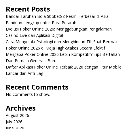
Recent Posts
Bandar Taruhan Bola Sbobet88 Resmi Terbesar di Asia:
Panduan Lengkap untuk Para Petaruh
Evolusi Poker Online 2026: Menggabungkan Pengalaman
Casino Live dan Aplikasi Digital
Cara Mengelola Psikologi dan Menghindari Tilt Saat Bermain
Poker Online 2026 di Meja High-Stakes Secara Efektif
Mengapa Poker Online 2026 Lebih Kompetitif? Tips Bertahan
Dari Pemain Generasi Baru
Daftar Aplikasi Poker Online Terbaik 2026 dengan Fitur Mobile
Lancar dan Anti-Lag
Recent Comments
No comments to show.
Archives
August 2026
July 2026
June 2026