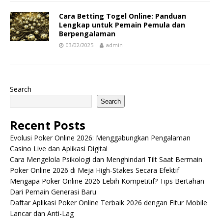
Cara Betting Togel Online: Panduan
Lengkap untuk Pemain Pemula dan
Berpengalaman
03/02/2025
admin
Search
Search
Recent Posts
Evolusi Poker Online 2026: Menggabungkan Pengalaman
Casino Live dan Aplikasi Digital
Cara Mengelola Psikologi dan Menghindari Tilt Saat Bermain
Poker Online 2026 di Meja High-Stakes Secara Efektif
Mengapa Poker Online 2026 Lebih Kompetitif? Tips Bertahan
Dari Pemain Generasi Baru
Daftar Aplikasi Poker Online Terbaik 2026 dengan Fitur Mobile
Lancar dan Anti-Lag