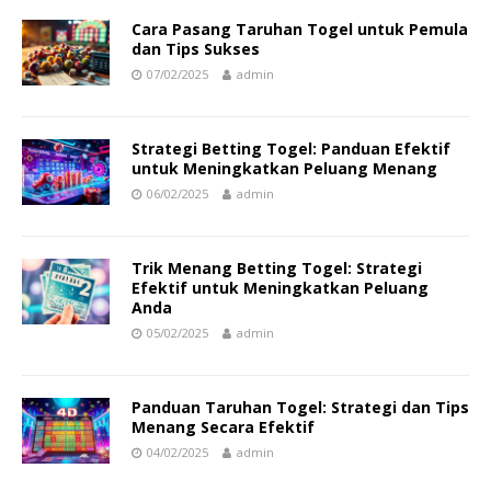
Cara Pasang Taruhan Togel untuk Pemula
dan Tips Sukses
07/02/2025
admin
Strategi Betting Togel: Panduan Efektif
untuk Meningkatkan Peluang Menang
06/02/2025
admin
Trik Menang Betting Togel: Strategi
Efektif untuk Meningkatkan Peluang
Anda
05/02/2025
admin
Panduan Taruhan Togel: Strategi dan Tips
Menang Secara Efektif
04/02/2025
admin