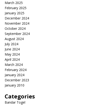
March 2025
February 2025
January 2025
December 2024
November 2024
October 2024
September 2024
August 2024
July 2024
June 2024
May 2024
April 2024
March 2024
February 2024
January 2024
December 2023
January 2010
Categories
Bandar Togel