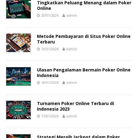
Tingkatkan Peluang Menang dalam Poker
Online
20/01/2024
admin
Metode Pembayaran di Situs Poker Online
Terbaru
19/01/2024
admin
Ulasan Pengalaman Bermain Poker Online
Indonesia
18/01/2024
admin
Turnamen Poker Online Terbaru di
Indonesia 2023
17/01/2024
admin
Strategi Meraih Jackpot dalam Poker