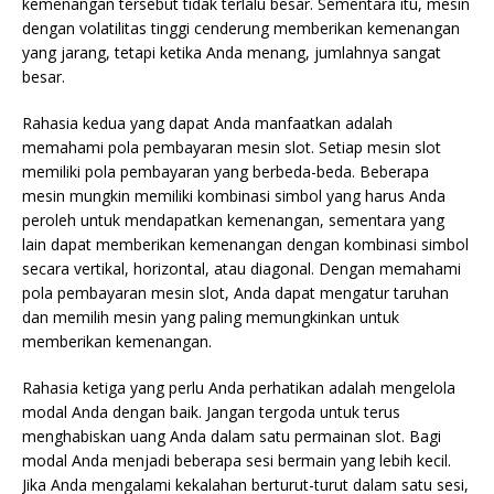
kemenangan tersebut tidak terlalu besar. Sementara itu, mesin
dengan volatilitas tinggi cenderung memberikan kemenangan
yang jarang, tetapi ketika Anda menang, jumlahnya sangat
besar.
Rahasia kedua yang dapat Anda manfaatkan adalah
memahami pola pembayaran mesin slot. Setiap mesin slot
memiliki pola pembayaran yang berbeda-beda. Beberapa
mesin mungkin memiliki kombinasi simbol yang harus Anda
peroleh untuk mendapatkan kemenangan, sementara yang
lain dapat memberikan kemenangan dengan kombinasi simbol
secara vertikal, horizontal, atau diagonal. Dengan memahami
pola pembayaran mesin slot, Anda dapat mengatur taruhan
dan memilih mesin yang paling memungkinkan untuk
memberikan kemenangan.
Rahasia ketiga yang perlu Anda perhatikan adalah mengelola
modal Anda dengan baik. Jangan tergoda untuk terus
menghabiskan uang Anda dalam satu permainan slot. Bagi
modal Anda menjadi beberapa sesi bermain yang lebih kecil.
Jika Anda mengalami kekalahan berturut-turut dalam satu sesi,