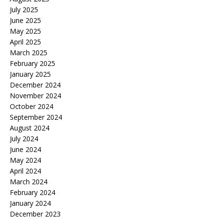
July 2025
June 2025
May 2025
April 2025
March 2025
February 2025
January 2025
December 2024
November 2024
October 2024
September 2024
August 2024
July 2024
June 2024
May 2024
April 2024
March 2024
February 2024
January 2024
December 2023