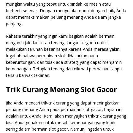
mungkin waktu yang tepat untuk pindah ke mesin atau
berhenti sejenak. Dengan mengelola modal dengan baik, Anda
dapat memaksimalkan peluang menang Anda dalam jangka
panjang.
Rahasia terakhir yang ingin kami bagikan adalah bermain
dengan bijak dan tetap tenang. Jangan tergoda untuk
melakukan taruhan besar hanya karena Anda merasa yakin.
Ingatlah bahwa permainan slot didasarkan pada
keberuntungan, dan tidak ada strategi yang dapat menjamin
kemenangan. Tetaplah tenang dan nikmati permainan tanpa
terlalu banyak tekanan.
Trik Curang Menang Slot Gacor
Jika Anda mencari trik-trik curang yang dapat meningkatkan
peluang menang Anda pada permainan slot gacor, bagian ini
adalah untuk Anda. Kami akan menyajikan trik-trik curang yang
bisa Anda gunakan untuk meraih kemenangan yang lebih
sering dalam bermain slot gacor. Namun, ingatlah untuk