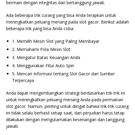
bermain dengan integritas dan bertanggung jawab.
Ada beberapa trik curang yang bisa Anda terapkan untuk
meningkatkan peluang menang pada slot gacor. Berikut adalah
beberapa trik yang bisa Anda coba:
1. Memilih Mesin Slot yang Paling Membayar
2. Memahami Pola Mesin Slot
3. Mengatur Batas Keuangan Anda
4. Menggunakan Fitur Auto Spin
5. Mencari Informasi tentang Slot Gacor dari Sumber
Terpercaya
Anda dapat mengembangkan strategi berdasarkan trik-trik ini
untuk meningkatkan peluang menang Anda pada permainan
slot gacor. Namun, penting untuk diingat bahwa trik-trik curang
ini tidak selalu berhasil setiap saat, dan perjudian harus tetap
dilakukan dengan mengutamakan kesenangan dan tanggung
jawab.