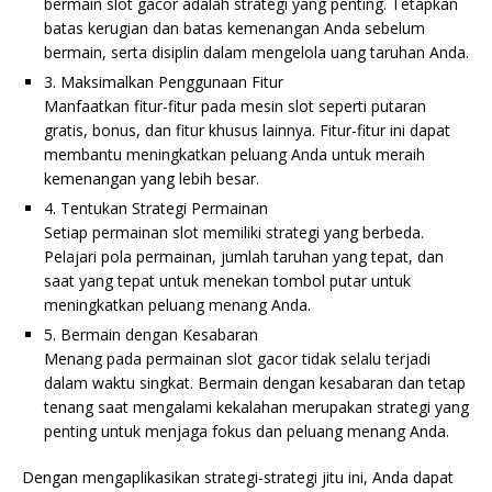
bermain slot gacor adalah strategi yang penting. Tetapkan
batas kerugian dan batas kemenangan Anda sebelum
bermain, serta disiplin dalam mengelola uang taruhan Anda.
3. Maksimalkan Penggunaan Fitur
Manfaatkan fitur-fitur pada mesin slot seperti putaran
gratis, bonus, dan fitur khusus lainnya. Fitur-fitur ini dapat
membantu meningkatkan peluang Anda untuk meraih
kemenangan yang lebih besar.
4. Tentukan Strategi Permainan
Setiap permainan slot memiliki strategi yang berbeda.
Pelajari pola permainan, jumlah taruhan yang tepat, dan
saat yang tepat untuk menekan tombol putar untuk
meningkatkan peluang menang Anda.
5. Bermain dengan Kesabaran
Menang pada permainan slot gacor tidak selalu terjadi
dalam waktu singkat. Bermain dengan kesabaran dan tetap
tenang saat mengalami kekalahan merupakan strategi yang
penting untuk menjaga fokus dan peluang menang Anda.
Dengan mengaplikasikan strategi-strategi jitu ini, Anda dapat