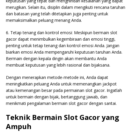
keputusan yang tepat dan menghindari kesalahan yang dapat
merugikan. Selain itu, disiplin dalam mengikuti rencana taruhan
dan batasan yang telah ditetapkan juga penting untuk
memaksimalkan peluang menang Anda.
6. Tetap tenang dan kontrol emosi: Meskipun bermain slot
gacor dapat menimbulkan kegembiraan dan emosi tinggi,
penting untuk tetap tenang dan kontrol emosi Anda. Jangan
biarkan emosi Anda mempengaruhi keputusan taruhan Anda.
Bermain dengan kepala dingin akan membantu Anda
membuat keputusan yang lebih rasional dan bijaksana.
Dengan menerapkan metode-metode ini, Anda dapat
meningkatkan peluang Anda untuk memenangkan jackpot
atau kemenangan besar pada permainan slot gacor. Ingatlah
untuk bermain dengan bijak, bertanggung jawab, dan
menikmati pengalaman bermain slot gacor dengan santai.
Teknik Bermain Slot Gacor yang
Ampuh