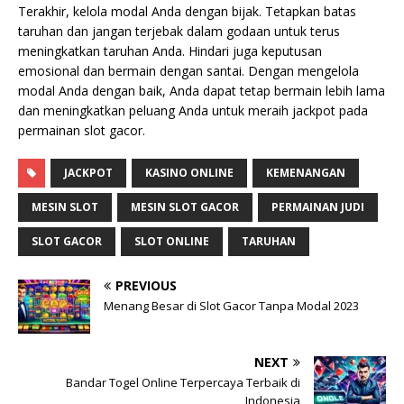
Terakhir, kelola modal Anda dengan bijak. Tetapkan batas
taruhan dan jangan terjebak dalam godaan untuk terus
meningkatkan taruhan Anda. Hindari juga keputusan
emosional dan bermain dengan santai. Dengan mengelola
modal Anda dengan baik, Anda dapat tetap bermain lebih lama
dan meningkatkan peluang Anda untuk meraih jackpot pada
permainan slot gacor.
JACKPOT
KASINO ONLINE
KEMENANGAN
MESIN SLOT
MESIN SLOT GACOR
PERMAINAN JUDI
SLOT GACOR
SLOT ONLINE
TARUHAN
PREVIOUS
Menang Besar di Slot Gacor Tanpa Modal 2023
NEXT
Bandar Togel Online Terpercaya Terbaik di
Indonesia