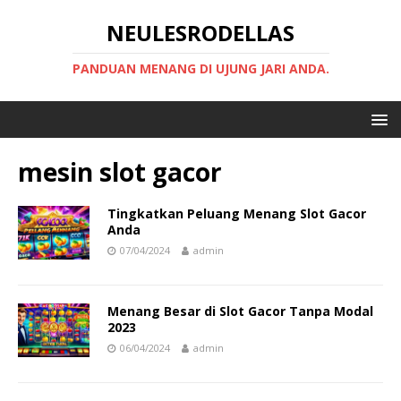
NEULESRODELLAS
PANDUAN MENANG DI UJUNG JARI ANDA.
mesin slot gacor
Tingkatkan Peluang Menang Slot Gacor
Anda
07/04/2024
admin
Menang Besar di Slot Gacor Tanpa Modal
2023
06/04/2024
admin