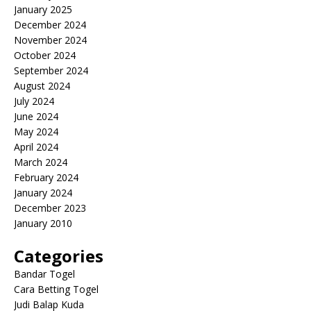
January 2025
December 2024
November 2024
October 2024
September 2024
August 2024
July 2024
June 2024
May 2024
April 2024
March 2024
February 2024
January 2024
December 2023
January 2010
Categories
Bandar Togel
Cara Betting Togel
Judi Balap Kuda