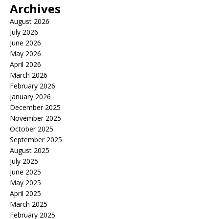
Archives
August 2026
July 2026
June 2026
May 2026
April 2026
March 2026
February 2026
January 2026
December 2025
November 2025
October 2025
September 2025
August 2025
July 2025
June 2025
May 2025
April 2025
March 2025
February 2025