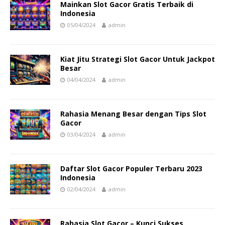
Mainkan Slot Gacor Gratis Terbaik di
Indonesia
05/04/2024
admin
Kiat Jitu Strategi Slot Gacor Untuk Jackpot
Besar
04/04/2024
admin
Rahasia Menang Besar dengan Tips Slot
Gacor
03/04/2024
admin
Daftar Slot Gacor Populer Terbaru 2023
Indonesia
02/04/2024
admin
Rahasia Slot Gacor – Kunci Sukses