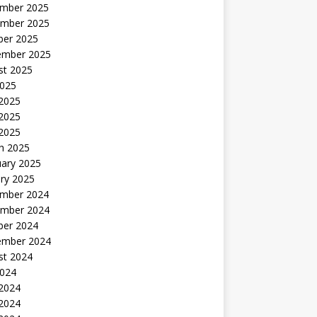
mber 2025
mber 2025
ber 2025
ember 2025
st 2025
2025
 2025
2025
 2025
h 2025
uary 2025
ry 2025
mber 2024
mber 2024
ber 2024
ember 2024
st 2024
2024
 2024
2024