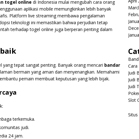
April
 togel online
di Indonesia mulai mengubah cara orang
Marc
penggunaan aplikasi mobile memungkinkan lebih banyak
Febr
grafis. Platform live streaming membawa pengalaman
Janua
 Adopsi teknologi ini memastikan bahwa perjudian tetap
Dece
rintah terhadap togel online juga berperan penting dalam
Janua
rbaik
Ca
Band
el yang tepat sangat penting. Banyak orang mencari
bandar
Cara 
alaman bermain yang aman dan menyenangkan. Memahami
Judi 
mbantu pemain membuat keputusan yang lebih bijak.
Judi 
Judi 
ercaya
Poker
Slot 
k:
Situs
embaga terkemuka.
komunitas judi.
edia 24 jam.