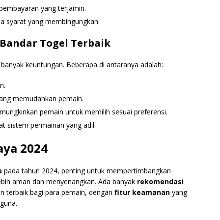
pembayaran yang terjamin.
pa syarat yang membingungkan.
andar Togel Terbaik
 banyak keuntungan. Beberapa di antaranya adalah:
n.
 yang memudahkan pemain.
mungkinkan pemain untuk memilih sesuai preferensi.
at sistem permainan yang adil.
aya 2024
a
pada tahun 2024, penting untuk mempertimbangkan
lebih aman dan menyenangkan. Ada banyak
rekomendasi
han terbaik bagi para pemain, dengan
fitur keamanan
yang
gguna.