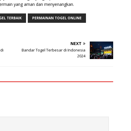
ermain yang aman dan menyenangkan.
EL TERBAIK
PERMAINAN TOGEL ONLINE
NEXT
di
Bandar Togel Terbesar di Indonesia
2024