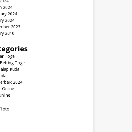
 2024
h 2024
uary 2024
ry 2024
mber 2023
ry 2010
tegories
ar Togel
Betting Togel
Balap Kuda
Bola
Terbaik 2024
 Online
Online
 Toto