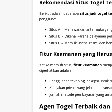
Rekomendasi Situs Togel T
Berikut adalah beberapa
situs judi togel t
pengguna:
Situs A – Menawarkan antarmuka yang u
Situs B – Dikenal karena pelayanan pe
Situs C – Memiliki lisensi resmi dan 
Fitur Keamanan yang Harus
Ketika memilih situs,
fitur keamanan
menja
diperhatikan adalah:
Penggunaan teknologi enkripsi untuk m
Kebijakan privasi yang jelas dan transp
Jumlah metode pembayaran yang ama
Agen Togel Terbaik dan