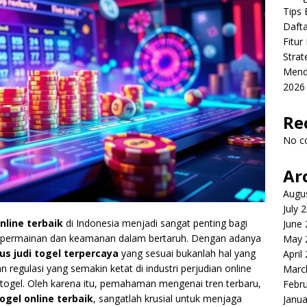
Tips 
Dafta
Fitur
Strat
Mend
2026
Re
No c
Ar
Augu
July 
nline terbaik
di Indonesia menjadi sangat penting bagi
June
s permainan dan keamanan dalam bertaruh. Dengan adanya
May 
tus judi togel terpercaya
yang sesuai bukanlah hal yang
April
regulasi yang semakin ketat di industri perjudian online
Marc
ogel. Oleh karena itu, pemahaman mengenai tren terbaru,
Febr
togel online terbaik
, sangatlah krusial untuk menjaga
Janua