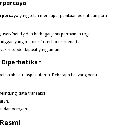
erpercaya
erpercaya
yang telah mendapat penilaian positif dari para
ser-friendly dan berbagai jenis permainan togel.
langgan yang responsif dan bonus menarik.
banyak metode deposit yang aman.
 Diperhatikan
di salah satu aspek utama. Beberapa hal yang perlu
elindungi data transaksi.
aran.
n dan beragam.
 Resmi