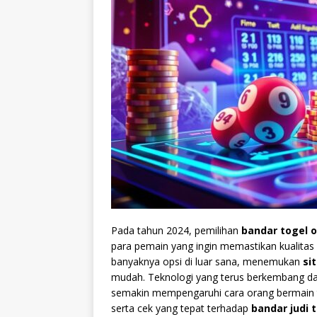
Pada tahun 2024, pemilihan
bandar togel o
para pemain yang ingin memastikan kualita
banyaknya opsi di luar sana, menemukan
si
mudah. Teknologi yang terus berkembang dan 
semakin mempengaruhi cara orang bermain t
serta cek yang tepat terhadap
bandar judi 