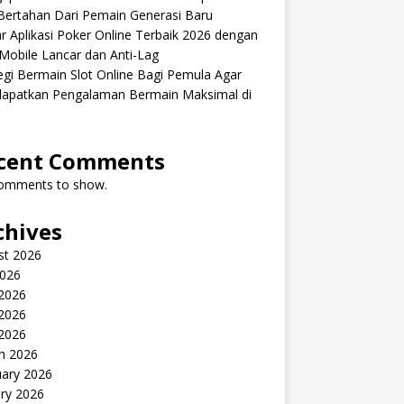
Bertahan Dari Pemain Generasi Baru
r Aplikasi Poker Online Terbaik 2026 dengan
 Mobile Lancar dan Anti-Lag
egi Bermain Slot Online Bagi Pemula Agar
apatkan Pengalaman Bermain Maksimal di
cent Comments
omments to show.
chives
st 2026
2026
 2026
2026
 2026
h 2026
uary 2026
ry 2026