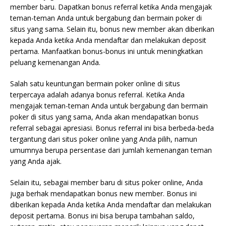
member baru. Dapatkan bonus referral ketika Anda mengajak
teman-teman Anda untuk bergabung dan bermain poker di
situs yang sama. Selain itu, bonus new member akan diberikan
kepada Anda ketika Anda mendaftar dan melakukan deposit
pertama. Manfaatkan bonus-bonus ini untuk meningkatkan
peluang kemenangan Anda.
Salah satu keuntungan bermain poker online di situs
terpercaya adalah adanya bonus referral. Ketika Anda
mengajak teman-teman Anda untuk bergabung dan bermain
poker di situs yang sama, Anda akan mendapatkan bonus
referral sebagai apresiasi. Bonus referral ini bisa berbeda-beda
tergantung dari situs poker online yang Anda pilih, namun
umumnya berupa persentase dari jumlah kemenangan teman
yang Anda ajak.
Selain itu, sebagai member baru di situs poker online, Anda
juga berhak mendapatkan bonus new member. Bonus ini
diberikan kepada Anda ketika Anda mendaftar dan melakukan
deposit pertama. Bonus ini bisa berupa tambahan saldo,