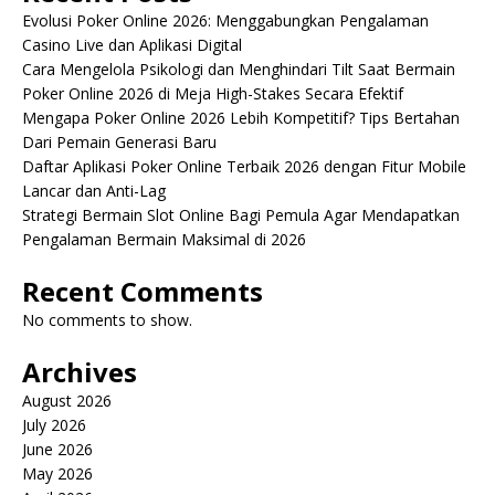
Evolusi Poker Online 2026: Menggabungkan Pengalaman
Casino Live dan Aplikasi Digital
Cara Mengelola Psikologi dan Menghindari Tilt Saat Bermain
Poker Online 2026 di Meja High-Stakes Secara Efektif
Mengapa Poker Online 2026 Lebih Kompetitif? Tips Bertahan
Dari Pemain Generasi Baru
Daftar Aplikasi Poker Online Terbaik 2026 dengan Fitur Mobile
Lancar dan Anti-Lag
Strategi Bermain Slot Online Bagi Pemula Agar Mendapatkan
Pengalaman Bermain Maksimal di 2026
Recent Comments
No comments to show.
Archives
August 2026
July 2026
June 2026
May 2026