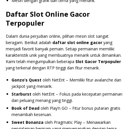
Mesin dengan grafik dan tema yang menarik.
Daftar Slot Online Gacor
Terpopuler
Dalam dunia perjudian online, pilihan mesin slot sangat
beragam. Berikut adalah
daftar slot online gacor
yang
menjadi favorit banyak pemain. Setiap permainan memiliki
karakteristik unik yang membuatnya menarik untuk dimainkan.
Kami telah mengumpulkan beberapa
Slot Gacor Terpopuler
yang terkenal dengan RTP tinggi dan fitur menarik.
Gonzo’s Quest
oleh NetEnt – Memiliki fitur avalanche dan
jackpot yang menarik.
Starburst
oleh NetEnt – Fokus pada kecepatan permainan
dan peluang menang yang tinggi.
Book of Dead
oleh Play’n GO – Fitur bonus putaran gratis
menambah keseruan.
Sweet Bonanza
oleh Pragmatic Play – Menawarkan
pengalaman bermain yang menyenangkan dengan tema