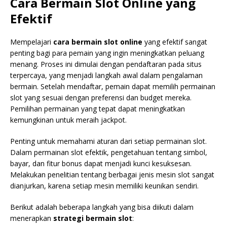
Cara Bermain Slot Online yang
Efektif
Mempelajari
cara bermain slot online
yang efektif sangat
penting bagi para pemain yang ingin meningkatkan peluang
menang. Proses ini dimulai dengan pendaftaran pada situs
terpercaya, yang menjadi langkah awal dalam pengalaman
bermain. Setelah mendaftar, pemain dapat memilih permainan
slot yang sesuai dengan preferensi dan budget mereka.
Pemilihan permainan yang tepat dapat meningkatkan
kemungkinan untuk meraih jackpot.
Penting untuk memahami aturan dari setiap permainan slot.
Dalam permainan slot efektik, pengetahuan tentang simbol,
bayar, dan fitur bonus dapat menjadi kunci kesuksesan.
Melakukan penelitian tentang berbagai jenis mesin slot sangat
dianjurkan, karena setiap mesin memiliki keunikan sendiri.
Berikut adalah beberapa langkah yang bisa diikuti dalam
menerapkan
strategi bermain slot
: