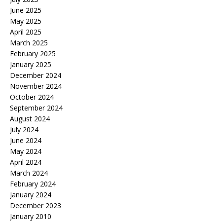
June 2025
May 2025
April 2025
March 2025
February 2025
January 2025
December 2024
November 2024
October 2024
September 2024
August 2024
July 2024
June 2024
May 2024
April 2024
March 2024
February 2024
January 2024
December 2023
January 2010