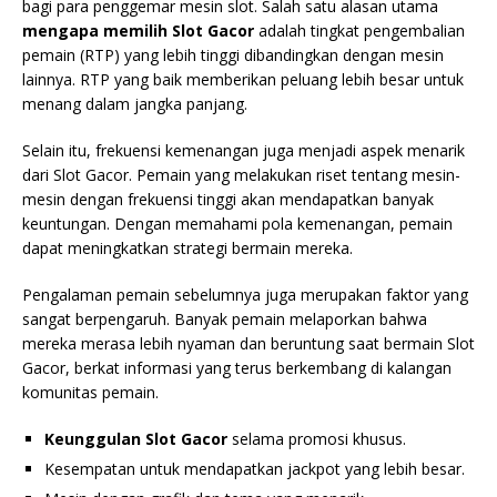
bagi para penggemar mesin slot. Salah satu alasan utama
mengapa memilih Slot Gacor
adalah tingkat pengembalian
pemain (RTP) yang lebih tinggi dibandingkan dengan mesin
lainnya. RTP yang baik memberikan peluang lebih besar untuk
menang dalam jangka panjang.
Selain itu, frekuensi kemenangan juga menjadi aspek menarik
dari Slot Gacor. Pemain yang melakukan riset tentang mesin-
mesin dengan frekuensi tinggi akan mendapatkan banyak
keuntungan. Dengan memahami pola kemenangan, pemain
dapat meningkatkan strategi bermain mereka.
Pengalaman pemain sebelumnya juga merupakan faktor yang
sangat berpengaruh. Banyak pemain melaporkan bahwa
mereka merasa lebih nyaman dan beruntung saat bermain Slot
Gacor, berkat informasi yang terus berkembang di kalangan
komunitas pemain.
Keunggulan Slot Gacor
selama promosi khusus.
Kesempatan untuk mendapatkan jackpot yang lebih besar.