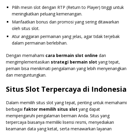
Pilih mesin slot dengan RTP (Return to Player) tinggi untuk
meningkatkan peluang kemenangan.
Manfaatkan bonus dan promosi yang sering ditawarkan
oleh situs slot.
Atur anggaran permainan yang jelas, agar tidak terjebak
dalam permainan berlebihan.
Dengan memahami
cara bermain slot online
dan
mengimplementasikan
strategi bermain slot
yang tepat,
pemain bisa menikmati pengalaman yang lebih menyenangkan
dan menguntungkan.
Situs Slot Terpercaya di Indonesia
Dalam memilih situs slot yang tepat, penting untuk memahami
berbagai
faktor memilih situs slot
yang dapat
mempengaruhi pengalaman bermain Anda. Situs yang
terpercaya biasanya memiliki lisensi resmi, menyediakan
keamanan data yang ketat, serta menawarkan layanan