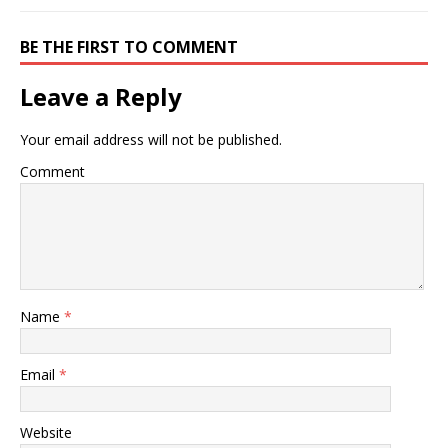
BE THE FIRST TO COMMENT
Leave a Reply
Your email address will not be published.
Comment
Name
*
Email
*
Website