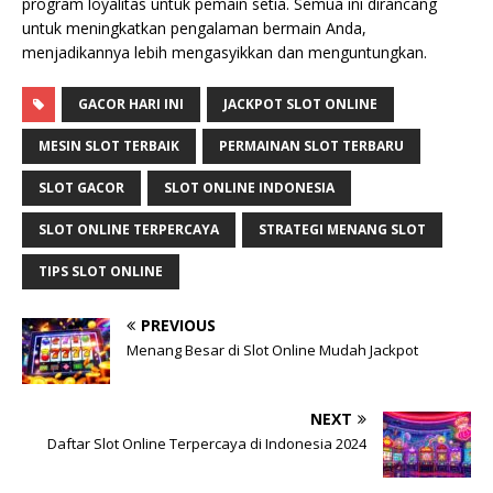
program loyalitas untuk pemain setia. Semua ini dirancang
untuk meningkatkan pengalaman bermain Anda,
menjadikannya lebih mengasyikkan dan menguntungkan.
GACOR HARI INI
JACKPOT SLOT ONLINE
MESIN SLOT TERBAIK
PERMAINAN SLOT TERBARU
SLOT GACOR
SLOT ONLINE INDONESIA
SLOT ONLINE TERPERCAYA
STRATEGI MENANG SLOT
TIPS SLOT ONLINE
PREVIOUS
Menang Besar di Slot Online Mudah Jackpot
NEXT
Daftar Slot Online Terpercaya di Indonesia 2024