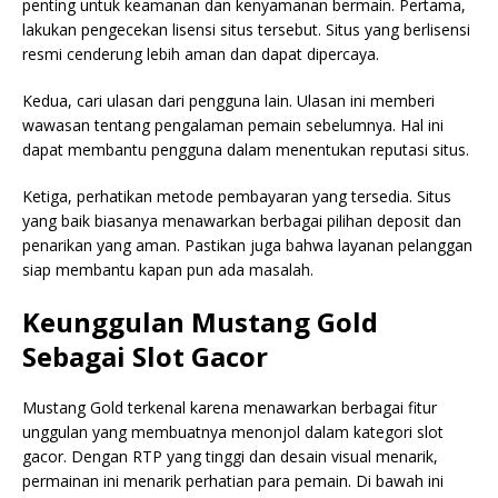
penting untuk keamanan dan kenyamanan bermain. Pertama,
lakukan pengecekan lisensi situs tersebut. Situs yang berlisensi
resmi cenderung lebih aman dan dapat dipercaya.
Kedua, cari ulasan dari pengguna lain. Ulasan ini memberi
wawasan tentang pengalaman pemain sebelumnya. Hal ini
dapat membantu pengguna dalam menentukan reputasi situs.
Ketiga, perhatikan metode pembayaran yang tersedia. Situs
yang baik biasanya menawarkan berbagai pilihan deposit dan
penarikan yang aman. Pastikan juga bahwa layanan pelanggan
siap membantu kapan pun ada masalah.
Keunggulan Mustang Gold
Sebagai Slot Gacor
Mustang Gold terkenal karena menawarkan berbagai fitur
unggulan yang membuatnya menonjol dalam kategori slot
gacor. Dengan RTP yang tinggi dan desain visual menarik,
permainan ini menarik perhatian para pemain. Di bawah ini