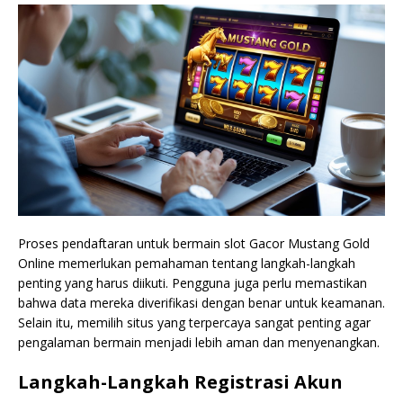
Proses pendaftaran untuk bermain slot Gacor Mustang Gold
Online memerlukan pemahaman tentang langkah-langkah
penting yang harus diikuti. Pengguna juga perlu memastikan
bahwa data mereka diverifikasi dengan benar untuk keamanan.
Selain itu, memilih situs yang terpercaya sangat penting agar
pengalaman bermain menjadi lebih aman dan menyenangkan.
Langkah-Langkah Registrasi Akun