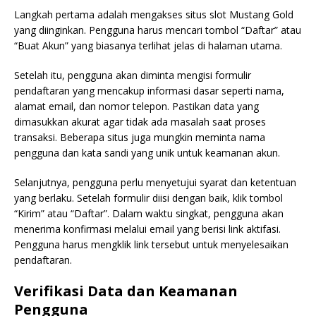
Langkah pertama adalah mengakses situs slot Mustang Gold
yang diinginkan. Pengguna harus mencari tombol “Daftar” atau
“Buat Akun” yang biasanya terlihat jelas di halaman utama.
Setelah itu, pengguna akan diminta mengisi formulir
pendaftaran yang mencakup informasi dasar seperti nama,
alamat email, dan nomor telepon. Pastikan data yang
dimasukkan akurat agar tidak ada masalah saat proses
transaksi. Beberapa situs juga mungkin meminta nama
pengguna dan kata sandi yang unik untuk keamanan akun.
Selanjutnya, pengguna perlu menyetujui syarat dan ketentuan
yang berlaku. Setelah formulir diisi dengan baik, klik tombol
“Kirim” atau “Daftar”. Dalam waktu singkat, pengguna akan
menerima konfirmasi melalui email yang berisi link aktifasi.
Pengguna harus mengklik link tersebut untuk menyelesaikan
pendaftaran.
Verifikasi Data dan Keamanan
Pengguna