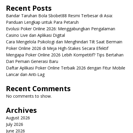
Recent Posts
Bandar Taruhan Bola Sbobet88 Resmi Terbesar di Asia:
Panduan Lengkap untuk Para Petaruh
Evolusi Poker Online 2026: Menggabungkan Pengalaman
Casino Live dan Aplikasi Digital
Cara Mengelola Psikologi dan Menghindari Tilt Saat Bermain
Poker Online 2026 di Meja High-Stakes Secara Efektif
Mengapa Poker Online 2026 Lebih Kompetitif? Tips Bertahan
Dari Pemain Generasi Baru
Daftar Aplikasi Poker Online Terbaik 2026 dengan Fitur Mobile
Lancar dan Anti-Lag
Recent Comments
No comments to show.
Archives
August 2026
July 2026
June 2026