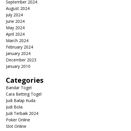
September 2024
August 2024
July 2024
June 2024
May 2024
April 2024
March 2024
February 2024
January 2024
December 2023
January 2010
Categories
Bandar Togel
Cara Betting Togel
Judi Balap Kuda
Judi Bola
Judi Terbaik 2024
Poker Online
Slot Online