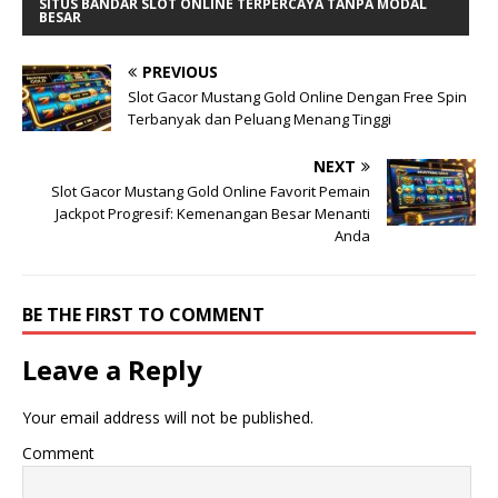
SITUS BANDAR SLOT ONLINE TERPERCAYA TANPA MODAL
BESAR
PREVIOUS
Slot Gacor Mustang Gold Online Dengan Free Spin
Terbanyak dan Peluang Menang Tinggi
NEXT
Slot Gacor Mustang Gold Online Favorit Pemain
Jackpot Progresif: Kemenangan Besar Menanti
Anda
BE THE FIRST TO COMMENT
Leave a Reply
Your email address will not be published.
Comment