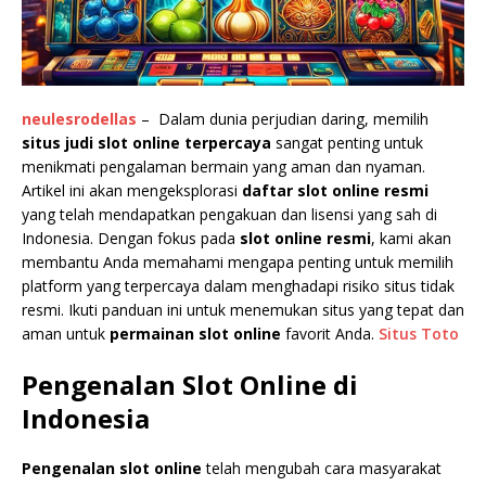
neulesrodellas
– Dalam dunia perjudian daring, memilih
situs judi slot online terpercaya
sangat penting untuk
menikmati pengalaman bermain yang aman dan nyaman.
Artikel ini akan mengeksplorasi
daftar slot online resmi
yang telah mendapatkan pengakuan dan lisensi yang sah di
Indonesia. Dengan fokus pada
slot online resmi
, kami akan
membantu Anda memahami mengapa penting untuk memilih
platform yang terpercaya dalam menghadapi risiko situs tidak
resmi. Ikuti panduan ini untuk menemukan situs yang tepat dan
aman untuk
permainan slot online
favorit Anda.
Situs Toto
Pengenalan Slot Online di
Indonesia
Pengenalan slot online
telah mengubah cara masyarakat