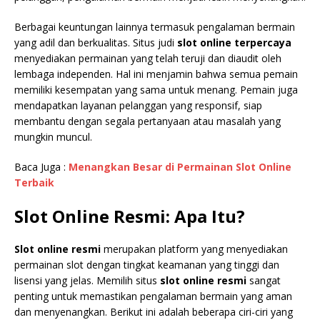
Berbagai keuntungan lainnya termasuk pengalaman bermain
yang adil dan berkualitas. Situs judi
slot online terpercaya
menyediakan permainan yang telah teruji dan diaudit oleh
lembaga independen. Hal ini menjamin bahwa semua pemain
memiliki kesempatan yang sama untuk menang. Pemain juga
mendapatkan layanan pelanggan yang responsif, siap
membantu dengan segala pertanyaan atau masalah yang
mungkin muncul.
Baca Juga :
Menangkan Besar di Permainan Slot Online
Terbaik
Slot Online Resmi: Apa Itu?
Slot online resmi
merupakan platform yang menyediakan
permainan slot dengan tingkat keamanan yang tinggi dan
lisensi yang jelas. Memilih situs
slot online resmi
sangat
penting untuk memastikan pengalaman bermain yang aman
dan menyenangkan. Berikut ini adalah beberapa ciri-ciri yang