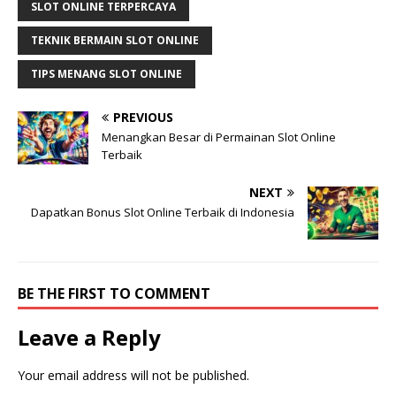
SLOT ONLINE TERPERCAYA
TEKNIK BERMAIN SLOT ONLINE
TIPS MENANG SLOT ONLINE
PREVIOUS
Menangkan Besar di Permainan Slot Online
Terbaik
NEXT
Dapatkan Bonus Slot Online Terbaik di Indonesia
BE THE FIRST TO COMMENT
Leave a Reply
Your email address will not be published.