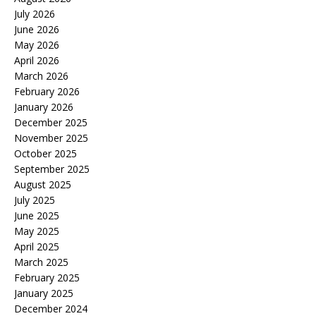
July 2026
June 2026
May 2026
April 2026
March 2026
February 2026
January 2026
December 2025
November 2025
October 2025
September 2025
August 2025
July 2025
June 2025
May 2025
April 2025
March 2025
February 2025
January 2025
December 2024