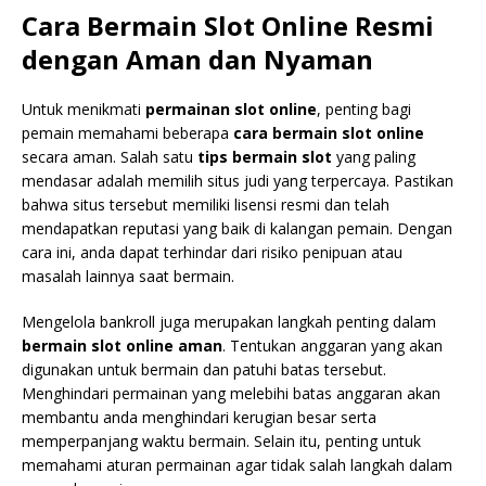
Cara Bermain Slot Online Resmi
dengan Aman dan Nyaman
Untuk menikmati
permainan slot online
, penting bagi
pemain memahami beberapa
cara bermain slot online
secara aman. Salah satu
tips bermain slot
yang paling
mendasar adalah memilih situs judi yang terpercaya. Pastikan
bahwa situs tersebut memiliki lisensi resmi dan telah
mendapatkan reputasi yang baik di kalangan pemain. Dengan
cara ini, anda dapat terhindar dari risiko penipuan atau
masalah lainnya saat bermain.
Mengelola bankroll juga merupakan langkah penting dalam
bermain slot online aman
. Tentukan anggaran yang akan
digunakan untuk bermain dan patuhi batas tersebut.
Menghindari permainan yang melebihi batas anggaran akan
membantu anda menghindari kerugian besar serta
memperpanjang waktu bermain. Selain itu, penting untuk
memahami aturan permainan agar tidak salah langkah dalam