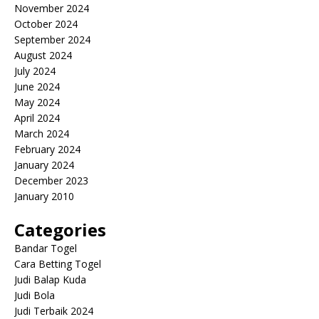
November 2024
October 2024
September 2024
August 2024
July 2024
June 2024
May 2024
April 2024
March 2024
February 2024
January 2024
December 2023
January 2010
Categories
Bandar Togel
Cara Betting Togel
Judi Balap Kuda
Judi Bola
Judi Terbaik 2024