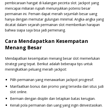
pembicaraan hangat di kalangan pecinta slot. Jackpot yang
mencapai miliaran rupiah menunjukkan potensi besar
permainan ini. Pemain dapat meraih sejumlah besar uang
hanya dengan memutar gulungan minimal. Angka-angka yang
dicatat dalam sejarah permainan slot memberikan harapan
bahwa siapa saja bisa jadi pemenang.
Cara Mendapatkan Kesempatan
Menang Besar
Mendapatkan kesempatan menang besar slot memerlukan
strategi yang tepat. Berikut adalah beberapa tips untuk
meningkatkan peluang meraih jackpot:
Pilih permainan yang menawarkan jackpot progresif.
Manfaatkan bonus dan promo yang tersedia dari situs judi
slot online.
Bermain dengan disiplin dan tetapkan batas kerugian.
Kenali pola permainan dan uang yang ingin diinvestasikan.