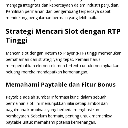
menjaga integritas dan kepercayaan dalam industri perjudian.
Pemilihan permainan dari pengembang terpercaya dapat
mendukung pengalaman bermain yang lebih baik.
Strategi Mencari Slot dengan RTP
Tinggi
Mencari slot dengan Return to Player (RTP) tinggi memerlukan
pemahaman dan strategi yang tepat. Pemain harus
memperhatikan elemen-elemen tertentu untuk meningkatkan
peluang mereka mendapatkan kemenangan.
Memahami Paytable dan Fitur Bonus
Paytable adalah sumber informasi kunci dalam sebuah
permainan slot. Ini menunjukkan nilai setiap simbol dan
bagaimana kombinasi yang berbeda menghasilkan
pembayaran. Sebelum bermain, penting untuk memeriksa
paytable untuk memahami potensi kemenangan.