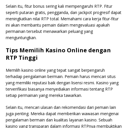
Selain itu, fitur bonus sering kali mempengaruhi RTP. Fitur
seperti putaran gratis, pengganda, dan jackpot progresif dapat
meningkatkan nilai RTP total. Memahami cara kerja fitur-fitur
ini akan membantu pemain dalam mengevaluasi apakah
permainan tersebut menawarkan peluang yang
menguntungkan.
Tips Memilih Kasino Online dengan
RTP Tinggi
Memilih kasino online yang tepat sangat berpengaruh
terhadap pengalaman bermain. Pemain harus mencari situs
yang memiliki reputasi baik dengan lisensi resmi. Kasino yang
terverifikasi biasanya menyediakan informasi tentang RTP
setiap permainan yang mereka tawarkan.
Selain itu, mencari ulasan dan rekomendasi dari pemain lain
juga penting. Mereka dapat memberikan wawasan mengenai
pengalaman bermain dan kualitas layanan kasino. Sebuah
kasino yang transparan dalam informasi RTPnya membuktikan