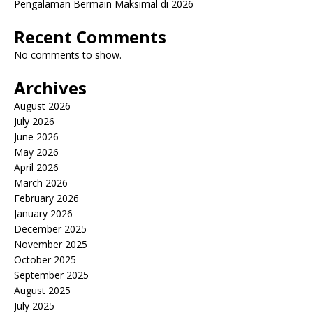
Pengalaman Bermain Maksimal di 2026
Recent Comments
No comments to show.
Archives
August 2026
July 2026
June 2026
May 2026
April 2026
March 2026
February 2026
January 2026
December 2025
November 2025
October 2025
September 2025
August 2025
July 2025