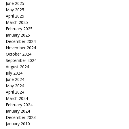
June 2025
May 2025
April 2025
March 2025
February 2025
January 2025
December 2024
November 2024
October 2024
September 2024
August 2024
July 2024
June 2024
May 2024
April 2024
March 2024
February 2024
January 2024
December 2023
January 2010