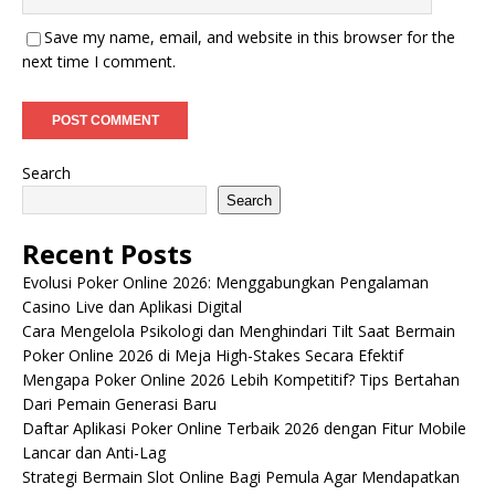
Save my name, email, and website in this browser for the
next time I comment.
Search
Search
Recent Posts
Evolusi Poker Online 2026: Menggabungkan Pengalaman
Casino Live dan Aplikasi Digital
Cara Mengelola Psikologi dan Menghindari Tilt Saat Bermain
Poker Online 2026 di Meja High-Stakes Secara Efektif
Mengapa Poker Online 2026 Lebih Kompetitif? Tips Bertahan
Dari Pemain Generasi Baru
Daftar Aplikasi Poker Online Terbaik 2026 dengan Fitur Mobile
Lancar dan Anti-Lag
Strategi Bermain Slot Online Bagi Pemula Agar Mendapatkan