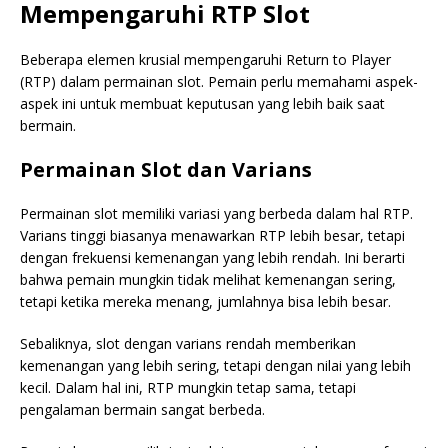
Mempengaruhi RTP Slot
Beberapa elemen krusial mempengaruhi Return to Player
(RTP) dalam permainan slot. Pemain perlu memahami aspek-
aspek ini untuk membuat keputusan yang lebih baik saat
bermain.
Permainan Slot dan Varians
Permainan slot memiliki variasi yang berbeda dalam hal RTP.
Varians tinggi biasanya menawarkan RTP lebih besar, tetapi
dengan frekuensi kemenangan yang lebih rendah. Ini berarti
bahwa pemain mungkin tidak melihat kemenangan sering,
tetapi ketika mereka menang, jumlahnya bisa lebih besar.
Sebaliknya, slot dengan varians rendah memberikan
kemenangan yang lebih sering, tetapi dengan nilai yang lebih
kecil. Dalam hal ini, RTP mungkin tetap sama, tetapi
pengalaman bermain sangat berbeda.