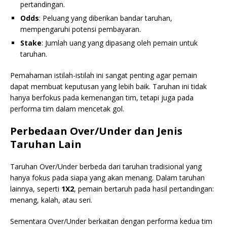
pertandingan.
Odds
: Peluang yang diberikan bandar taruhan,
mempengaruhi potensi pembayaran.
Stake
: Jumlah uang yang dipasang oleh pemain untuk
taruhan.
Pemahaman istilah-istilah ini sangat penting agar pemain
dapat membuat keputusan yang lebih baik. Taruhan ini tidak
hanya berfokus pada kemenangan tim, tetapi juga pada
performa tim dalam mencetak gol.
Perbedaan Over/Under dan Jenis
Taruhan Lain
Taruhan Over/Under berbeda dari taruhan tradisional yang
hanya fokus pada siapa yang akan menang. Dalam taruhan
lainnya, seperti
1X2
, pemain bertaruh pada hasil pertandingan:
menang, kalah, atau seri.
Sementara Over/Under berkaitan dengan performa kedua tim