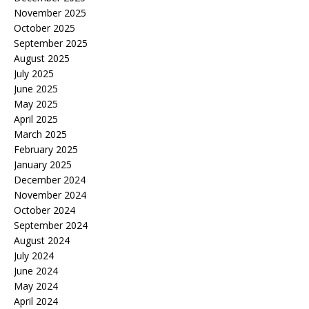
November 2025
October 2025
September 2025
August 2025
July 2025
June 2025
May 2025
April 2025
March 2025
February 2025
January 2025
December 2024
November 2024
October 2024
September 2024
August 2024
July 2024
June 2024
May 2024
April 2024