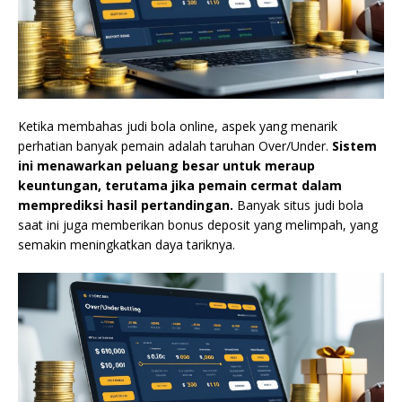
Ketika membahas judi bola online, aspek yang menarik
perhatian banyak pemain adalah taruhan Over/Under.
Sistem
ini menawarkan peluang besar untuk meraup
keuntungan, terutama jika pemain cermat dalam
memprediksi hasil pertandingan.
Banyak situs judi bola
saat ini juga memberikan bonus deposit yang melimpah, yang
semakin meningkatkan daya tariknya.