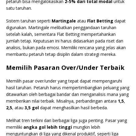
petaruh bisa mengalokasikan
2-5% dari total modal
untuk
satu taruhan.
Sistem taruhan seperti
Martingale
atau
Flat Betting
dapat
digunakan. Martingale melibatkan penggandaan taruhan
setelah kalah, sementara Flat Betting mempertahankan
jumlah tetap. Keputusan ini harus didasarkan pada riset dan
analisis, bukan pada emosi. Memiliki rencana yang jelas akan
membantu petaruh tetap disiplin dalam strategi mereka.
Memilih Pasaran Over/Under Terbaik
Memilih pasar over/under yang tepat dapat mempengaruhi
hasil taruhan. Petaruh harus mempertimbangkan peluang yang
ditawarkan oleh berbagai bandar dan menganalisis mana yang
memberikan nilai terbaik. Misalnya, perbandingan antara
1,5
,
2,5
, atau
3,5 gol
dapat menghasilkan hasil berbeda.
Melihat tren terkini dari berbagai liga juga penting. Pasar yang
memiliki
angka gol lebih tinggi
mungkin lebih
menguntungkan di liga yang dikenal produktif, seperti liga