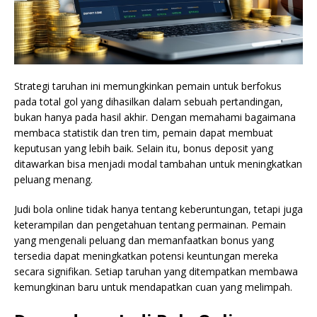
Strategi taruhan ini memungkinkan pemain untuk berfokus
pada total gol yang dihasilkan dalam sebuah pertandingan,
bukan hanya pada hasil akhir. Dengan memahami bagaimana
membaca statistik dan tren tim, pemain dapat membuat
keputusan yang lebih baik. Selain itu, bonus deposit yang
ditawarkan bisa menjadi modal tambahan untuk meningkatkan
peluang menang.
Judi bola online tidak hanya tentang keberuntungan, tetapi juga
keterampilan dan pengetahuan tentang permainan. Pemain
yang mengenali peluang dan memanfaatkan bonus yang
tersedia dapat meningkatkan potensi keuntungan mereka
secara signifikan. Setiap taruhan yang ditempatkan membawa
kemungkinan baru untuk mendapatkan cuan yang melimpah.