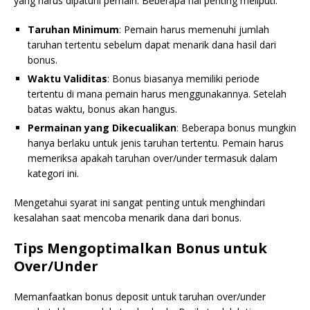
yang harus dipatuhi pemain. Beberapa hal penting meliputi:
Taruhan Minimum
: Pemain harus memenuhi jumlah
taruhan tertentu sebelum dapat menarik dana hasil dari
bonus.
Waktu Validitas
: Bonus biasanya memiliki periode
tertentu di mana pemain harus menggunakannya. Setelah
batas waktu, bonus akan hangus.
Permainan yang Dikecualikan
: Beberapa bonus mungkin
hanya berlaku untuk jenis taruhan tertentu. Pemain harus
memeriksa apakah taruhan over/under termasuk dalam
kategori ini.
Mengetahui syarat ini sangat penting untuk menghindari
kesalahan saat mencoba menarik dana dari bonus.
Tips Mengoptimalkan Bonus untuk
Over/Under
Memanfaatkan bonus deposit untuk taruhan over/under