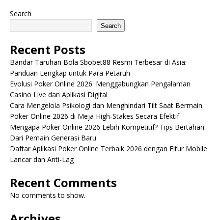
Search
Search
Recent Posts
Bandar Taruhan Bola Sbobet88 Resmi Terbesar di Asia:
Panduan Lengkap untuk Para Petaruh
Evolusi Poker Online 2026: Menggabungkan Pengalaman
Casino Live dan Aplikasi Digital
Cara Mengelola Psikologi dan Menghindari Tilt Saat Bermain
Poker Online 2026 di Meja High-Stakes Secara Efektif
Mengapa Poker Online 2026 Lebih Kompetitif? Tips Bertahan
Dari Pemain Generasi Baru
Daftar Aplikasi Poker Online Terbaik 2026 dengan Fitur Mobile
Lancar dan Anti-Lag
Recent Comments
No comments to show.
Archives