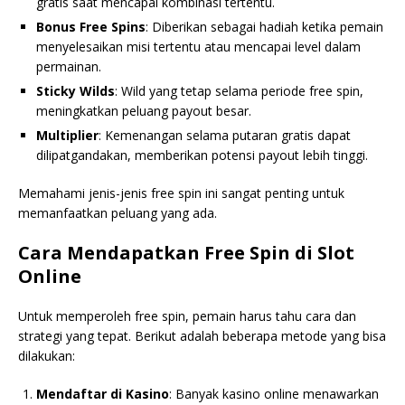
gratis saat mencapai kombinasi tertentu.
Bonus Free Spins
: Diberikan sebagai hadiah ketika pemain
menyelesaikan misi tertentu atau mencapai level dalam
permainan.
Sticky Wilds
: Wild yang tetap selama periode free spin,
meningkatkan peluang payout besar.
Multiplier
: Kemenangan selama putaran gratis dapat
dilipatgandakan, memberikan potensi payout lebih tinggi.
Memahami jenis-jenis free spin ini sangat penting untuk
memanfaatkan peluang yang ada.
Cara Mendapatkan Free Spin di Slot
Online
Untuk memperoleh free spin, pemain harus tahu cara dan
strategi yang tepat. Berikut adalah beberapa metode yang bisa
dilakukan:
Mendaftar di Kasino
: Banyak kasino online menawarkan