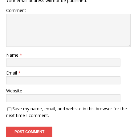
Your email address will not be published.
Comment
Name
*
Email
*
Website
Save my name, email, and website in this browser for the
next time I comment.