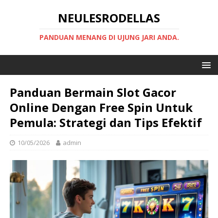
NEULESRODELLAS
PANDUAN MENANG DI UJUNG JARI ANDA.
Panduan Bermain Slot Gacor
Online Dengan Free Spin Untuk
Pemula: Strategi dan Tips Efektif
10/05/2026
admin