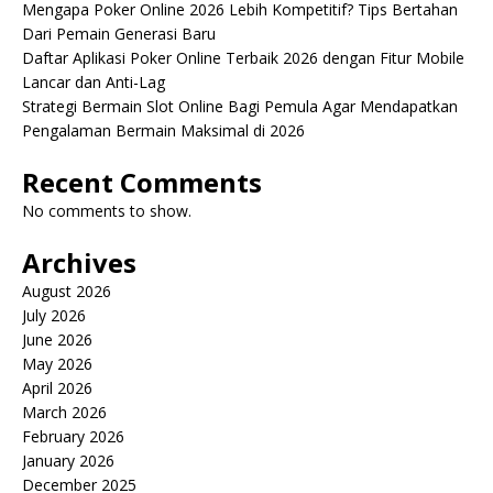
Mengapa Poker Online 2026 Lebih Kompetitif? Tips Bertahan
Dari Pemain Generasi Baru
Daftar Aplikasi Poker Online Terbaik 2026 dengan Fitur Mobile
Lancar dan Anti-Lag
Strategi Bermain Slot Online Bagi Pemula Agar Mendapatkan
Pengalaman Bermain Maksimal di 2026
Recent Comments
No comments to show.
Archives
August 2026
July 2026
June 2026
May 2026
April 2026
March 2026
February 2026
January 2026
December 2025