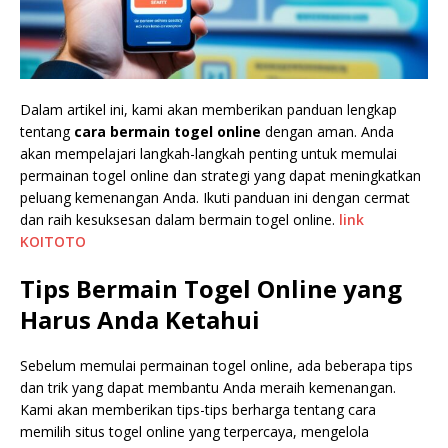
Dalam artikel ini, kami akan memberikan panduan lengkap
tentang
cara bermain togel online
dengan aman. Anda
akan mempelajari langkah-langkah penting untuk memulai
permainan togel online dan strategi yang dapat meningkatkan
peluang kemenangan Anda. Ikuti panduan ini dengan cermat
dan raih kesuksesan dalam bermain togel online.
link
KOITOTO
Tips Bermain Togel Online yang
Harus Anda Ketahui
Sebelum memulai permainan togel online, ada beberapa tips
dan trik yang dapat membantu Anda meraih kemenangan.
Kami akan memberikan tips-tips berharga tentang cara
memilih situs togel online yang terpercaya, mengelola