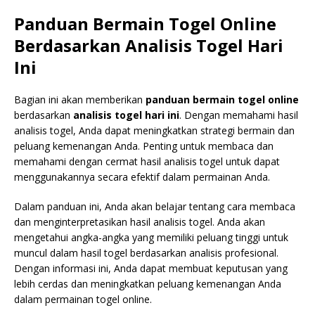
Panduan Bermain Togel Online
Berdasarkan Analisis Togel Hari
Ini
Bagian ini akan memberikan
panduan bermain togel online
berdasarkan
analisis togel hari ini
. Dengan memahami hasil
analisis togel, Anda dapat meningkatkan strategi bermain dan
peluang kemenangan Anda. Penting untuk membaca dan
memahami dengan cermat hasil analisis togel untuk dapat
menggunakannya secara efektif dalam permainan Anda.
Dalam panduan ini, Anda akan belajar tentang cara membaca
dan menginterpretasikan hasil analisis togel. Anda akan
mengetahui angka-angka yang memiliki peluang tinggi untuk
muncul dalam hasil togel berdasarkan analisis profesional.
Dengan informasi ini, Anda dapat membuat keputusan yang
lebih cerdas dan meningkatkan peluang kemenangan Anda
dalam permainan togel online.