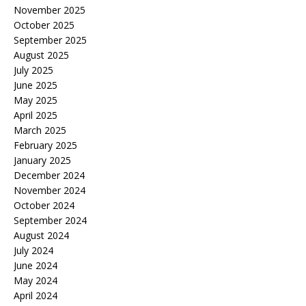
November 2025
October 2025
September 2025
August 2025
July 2025
June 2025
May 2025
April 2025
March 2025
February 2025
January 2025
December 2024
November 2024
October 2024
September 2024
August 2024
July 2024
June 2024
May 2024
April 2024