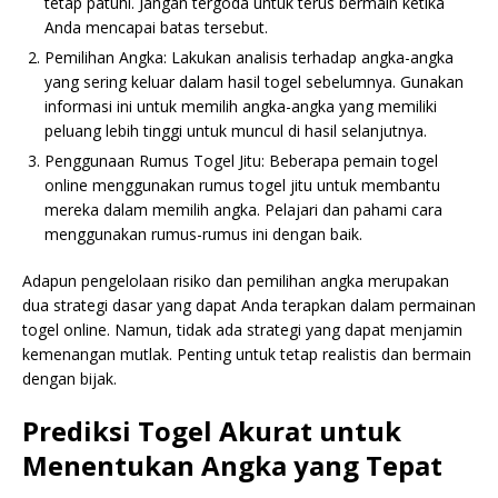
tetap patuhi. Jangan tergoda untuk terus bermain ketika
Anda mencapai batas tersebut.
Pemilihan Angka: Lakukan analisis terhadap angka-angka
yang sering keluar dalam hasil togel sebelumnya. Gunakan
informasi ini untuk memilih angka-angka yang memiliki
peluang lebih tinggi untuk muncul di hasil selanjutnya.
Penggunaan Rumus Togel Jitu: Beberapa pemain togel
online menggunakan rumus togel jitu untuk membantu
mereka dalam memilih angka. Pelajari dan pahami cara
menggunakan rumus-rumus ini dengan baik.
Adapun pengelolaan risiko dan pemilihan angka merupakan
dua strategi dasar yang dapat Anda terapkan dalam permainan
togel online. Namun, tidak ada strategi yang dapat menjamin
kemenangan mutlak. Penting untuk tetap realistis dan bermain
dengan bijak.
Prediksi Togel Akurat untuk
Menentukan Angka yang Tepat