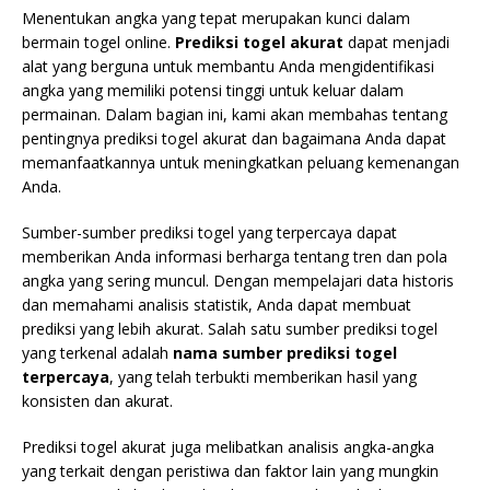
Menentukan angka yang tepat merupakan kunci dalam
bermain togel online.
Prediksi togel akurat
dapat menjadi
alat yang berguna untuk membantu Anda mengidentifikasi
angka yang memiliki potensi tinggi untuk keluar dalam
permainan. Dalam bagian ini, kami akan membahas tentang
pentingnya prediksi togel akurat dan bagaimana Anda dapat
memanfaatkannya untuk meningkatkan peluang kemenangan
Anda.
Sumber-sumber prediksi togel yang terpercaya dapat
memberikan Anda informasi berharga tentang tren dan pola
angka yang sering muncul. Dengan mempelajari data historis
dan memahami analisis statistik, Anda dapat membuat
prediksi yang lebih akurat. Salah satu sumber prediksi togel
yang terkenal adalah
nama sumber prediksi togel
terpercaya
, yang telah terbukti memberikan hasil yang
konsisten dan akurat.
Prediksi togel akurat juga melibatkan analisis angka-angka
yang terkait dengan peristiwa dan faktor lain yang mungkin