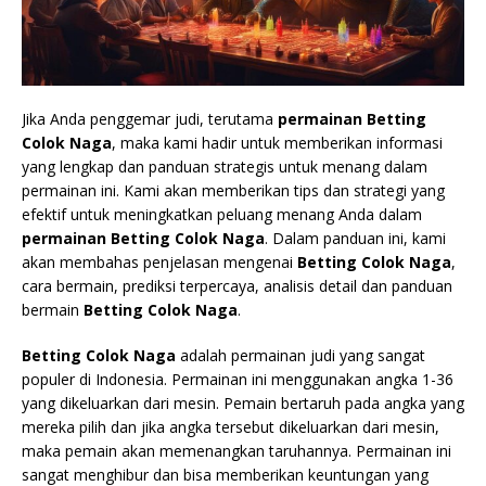
Jika Anda penggemar judi, terutama
permainan Betting
Colok Naga
, maka kami hadir untuk memberikan informasi
yang lengkap dan panduan strategis untuk menang dalam
permainan ini. Kami akan memberikan tips dan strategi yang
efektif untuk meningkatkan peluang menang Anda dalam
permainan Betting Colok Naga
. Dalam panduan ini, kami
akan membahas penjelasan mengenai
Betting Colok Naga
,
cara bermain, prediksi terpercaya, analisis detail dan panduan
bermain
Betting Colok Naga
.
Betting Colok Naga
adalah permainan judi yang sangat
populer di Indonesia. Permainan ini menggunakan angka 1-36
yang dikeluarkan dari mesin. Pemain bertaruh pada angka yang
mereka pilih dan jika angka tersebut dikeluarkan dari mesin,
maka pemain akan memenangkan taruhannya. Permainan ini
sangat menghibur dan bisa memberikan keuntungan yang