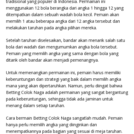
tradisional yang populer di Indonesia. Permainan ini
menggunakan 12 bola berangka dari angka 1 hingga 12 yang
ditempatkan dalam sebuah wadah bola kecil. Pemain akan
memilih 1 atau beberapa angka dari 12 angka tersebut dan
melakukan taruhan pada angka pilihan mereka.
Setelah taruhan diselesaikan, bandar akan menarik salah satu
bola dari wadah dan mengumumkan angka bola tersebut.
Pemain yang memilih angka yang sama dengan bola yang
ditarik oleh bandar akan menjadi pemenangnya.
Untuk memenangkan permainan ini, pemain harus memiliki
keberuntungan dan strategi yang baik dalam memilih angka
mana yang akan dipertaruhkan. Namun, perlu diingat bahwa
Betting Colok Naga adalah permainan yang sangat bergantung
pada keberuntungan, sehingga tidak ada jaminan untuk
menang dalam setiap taruhan.
Cara bermain Betting Colok Naga sangatlah mudah. Pemain
hanya perlu memilih angka yang diinginkan dan
menempatkannya pada bagian yang sesuai di meja taruhan.