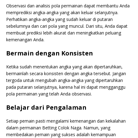
Observasi dan analisis pola permainan dapat membantu Anda
memprediksi angka-angka yang akan keluar selanjutnya.
Perhatikan angka-angka yang sudah keluar di putaran
sebelumnya dan cari pola yang muncul. Dari situ, Anda dapat
membuat prediksi lebih akurat dan meningkatkan peluang
kemenangan Anda.
Bermain dengan Konsisten
Ketika sudah menentukan angka yang akan dipertaruhkan,
bermainlah secara konsisten dengan angka tersebut. Jangan
tergoda untuk mengubah angka-angka yang dipertaruhkan
pada putaran selanjutnya, karena hal ini dapat mengganggu
pola permainan yang telah Anda observasi.
Belajar dari Pengalaman
Setiap pemain pasti mengalami kemenangan dan kekalahan
dalam permainan Betting Colok Naga. Namun, yang
membedakan pemain yang sukses adalah kemampuan