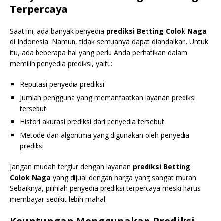
Terpercaya
Saat ini, ada banyak penyedia
prediksi Betting Colok Naga
di Indonesia. Namun, tidak semuanya dapat diandalkan. Untuk
itu, ada beberapa hal yang perlu Anda perhatikan dalam
memilih penyedia prediksi, yaitu:
Reputasi penyedia prediksi
Jumlah pengguna yang memanfaatkan layanan prediksi
tersebut
Histori akurasi prediksi dari penyedia tersebut
Metode dan algoritma yang digunakan oleh penyedia
prediksi
Jangan mudah tergiur dengan layanan
prediksi Betting
Colok Naga
yang dijual dengan harga yang sangat murah.
Sebaiknya, pilihlah penyedia prediksi terpercaya meski harus
membayar sedikit lebih mahal.
Keuntungan Menggunakan Prediksi