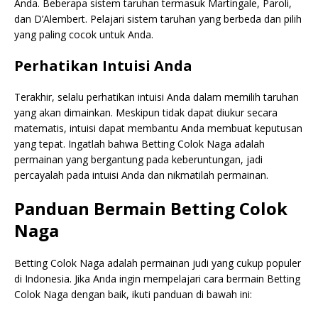
Anda. Beberapa sistem taruhan termasuk Martingale, Paroli,
dan D’Alembert. Pelajari sistem taruhan yang berbeda dan pilih
yang paling cocok untuk Anda.
Perhatikan Intuisi Anda
Terakhir, selalu perhatikan intuisi Anda dalam memilih taruhan
yang akan dimainkan. Meskipun tidak dapat diukur secara
matematis, intuisi dapat membantu Anda membuat keputusan
yang tepat. Ingatlah bahwa Betting Colok Naga adalah
permainan yang bergantung pada keberuntungan, jadi
percayalah pada intuisi Anda dan nikmatilah permainan.
Panduan Bermain Betting Colok
Naga
Betting Colok Naga adalah permainan judi yang cukup populer
di Indonesia. Jika Anda ingin mempelajari cara bermain Betting
Colok Naga dengan baik, ikuti panduan di bawah ini: