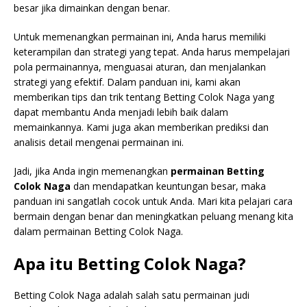
besar jika dimainkan dengan benar.
Untuk memenangkan permainan ini, Anda harus memiliki
keterampilan dan strategi yang tepat. Anda harus mempelajari
pola permainannya, menguasai aturan, dan menjalankan
strategi yang efektif. Dalam panduan ini, kami akan
memberikan tips dan trik tentang Betting Colok Naga yang
dapat membantu Anda menjadi lebih baik dalam
memainkannya. Kami juga akan memberikan prediksi dan
analisis detail mengenai permainan ini.
Jadi, jika Anda ingin memenangkan
permainan Betting
Colok Naga
dan mendapatkan keuntungan besar, maka
panduan ini sangatlah cocok untuk Anda. Mari kita pelajari cara
bermain dengan benar dan meningkatkan peluang menang kita
dalam permainan Betting Colok Naga.
Apa itu Betting Colok Naga?
Betting Colok Naga adalah salah satu permainan judi