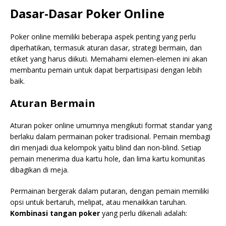
Dasar-Dasar Poker Online
Poker online memiliki beberapa aspek penting yang perlu
diperhatikan, termasuk aturan dasar, strategi bermain, dan
etiket yang harus diikuti. Memahami elemen-elemen ini akan
membantu pemain untuk dapat berpartisipasi dengan lebih
baik.
Aturan Bermain
Aturan poker online umumnya mengikuti format standar yang
berlaku dalam permainan poker tradisional. Pemain membagi
diri menjadi dua kelompok yaitu blind dan non-blind. Setiap
pemain menerima dua kartu hole, dan lima kartu komunitas
dibagikan di meja.
Permainan bergerak dalam putaran, dengan pemain memiliki
opsi untuk bertaruh, melipat, atau menaikkan taruhan.
Kombinasi tangan poker
yang perlu dikenali adalah: