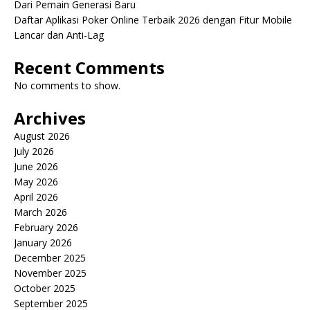
Dari Pemain Generasi Baru
Daftar Aplikasi Poker Online Terbaik 2026 dengan Fitur Mobile
Lancar dan Anti-Lag
Recent Comments
No comments to show.
Archives
August 2026
July 2026
June 2026
May 2026
April 2026
March 2026
February 2026
January 2026
December 2025
November 2025
October 2025
September 2025