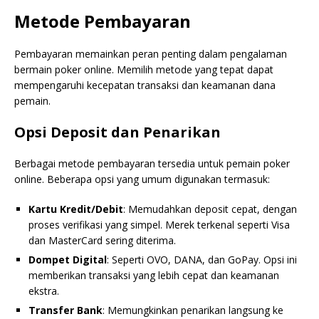
Metode Pembayaran
Pembayaran memainkan peran penting dalam pengalaman
bermain poker online. Memilih metode yang tepat dapat
mempengaruhi kecepatan transaksi dan keamanan dana
pemain.
Opsi Deposit dan Penarikan
Berbagai metode pembayaran tersedia untuk pemain poker
online. Beberapa opsi yang umum digunakan termasuk:
Kartu Kredit/Debit
: Memudahkan deposit cepat, dengan
proses verifikasi yang simpel. Merek terkenal seperti Visa
dan MasterCard sering diterima.
Dompet Digital
: Seperti OVO, DANA, dan GoPay. Opsi ini
memberikan transaksi yang lebih cepat dan keamanan
ekstra.
Transfer Bank
: Memungkinkan penarikan langsung ke