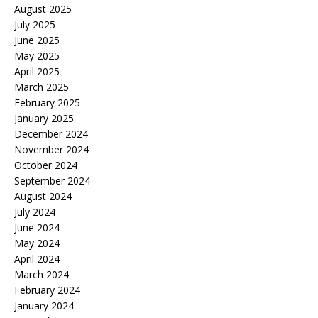
August 2025
July 2025
June 2025
May 2025
April 2025
March 2025
February 2025
January 2025
December 2024
November 2024
October 2024
September 2024
August 2024
July 2024
June 2024
May 2024
April 2024
March 2024
February 2024
January 2024