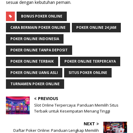
sesuai dengan kebutuhan pemain.
BONUS POKER ONLINE
CARA BERMAIN POKER ONLINE
POKER ONLINE 24 JAM
POKER ONLINE INDONESIA
POKER ONLINE TANPA DEPOSIT
POKER ONLINE TERBAIK
POKER ONLINE TERPERCAYA
POKER ONLINE UANG ASLI
SITUS POKER ONLINE
TURNAMEN POKER ONLINE
PREVIOUS
Slot Online Terpercaya: Panduan Memilih Situs
Terbaik untuk Kesempatan Menang Tinggi
NEXT
Daftar Poker Online: Panduan Lengkap Memilih