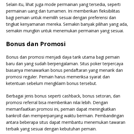
Selain itu, lihat juga mode permainan yang tersedia, seperti
permainan uang dan turnamen. Ini memberikan fleksibilitas
bagi pemain untuk memilih sesuai dengan preferensi dan
tingkat kenyamanan mereka. Semakin banyak pilihan yang ada,
semakin mungkin untuk menemukan permainan yang sesuai.
Bonus dan Promosi
Bonus dan promosi menjadi daya tarik utama bagi pemain
baru dan yang sudah berpengalaman. Situs poker terpercaya
biasanya menawarkan bonus pendaftaran yang menarik dan
promosi reguler. Pemain harus memeriksa syarat dan
ketentuan sebelum mengklaim bonus tersebut.
Berbagai jenis bonus seperti cashback, bonus setoran, dan
promosi referral bisa memberikan nilai lebih. Dengan
memanfaatkan promosi ini, pemain dapat meningkatkan
bankroll dan memperpanjang waktu bermain. Pembandingan
antara beberapa situs dapat membantu menemukan tawaran
terbaik yang sesuai dengan kebutuhan pemain.