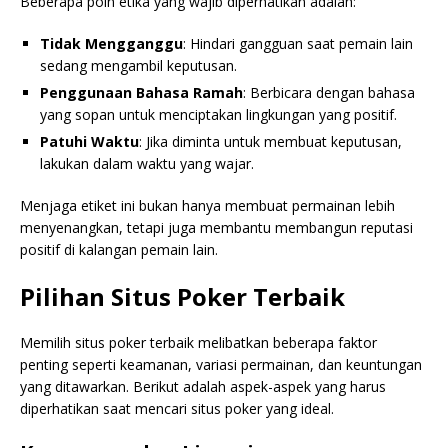
Beberapa poin etika yang wajib diperhatikan adalah:
Tidak Mengganggu
: Hindari gangguan saat pemain lain
sedang mengambil keputusan.
Penggunaan Bahasa Ramah
: Berbicara dengan bahasa
yang sopan untuk menciptakan lingkungan yang positif.
Patuhi Waktu
: Jika diminta untuk membuat keputusan,
lakukan dalam waktu yang wajar.
Menjaga etiket ini bukan hanya membuat permainan lebih
menyenangkan, tetapi juga membantu membangun reputasi
positif di kalangan pemain lain.
Pilihan Situs Poker Terbaik
Memilih situs poker terbaik melibatkan beberapa faktor
penting seperti keamanan, variasi permainan, dan keuntungan
yang ditawarkan. Berikut adalah aspek-aspek yang harus
diperhatikan saat mencari situs poker yang ideal.