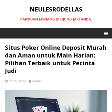
NEULESRODELLAS
PANDUAN MENANG DI UJUNG JARI ANDA.
Situs Poker Online Deposit Murah
dan Aman untuk Main Harian:
Pilihan Terbaik untuk Pecinta
Judi
21/05/2026
admin