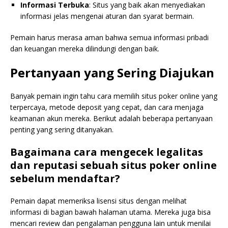
Informasi Terbuka
: Situs yang baik akan menyediakan
informasi jelas mengenai aturan dan syarat bermain.
Pemain harus merasa aman bahwa semua informasi pribadi
dan keuangan mereka dilindungi dengan baik.
Pertanyaan yang Sering Diajukan
Banyak pemain ingin tahu cara memilih situs poker online yang
terpercaya, metode deposit yang cepat, dan cara menjaga
keamanan akun mereka. Berikut adalah beberapa pertanyaan
penting yang sering ditanyakan.
Bagaimana cara mengecek legalitas
dan reputasi sebuah situs poker online
sebelum mendaftar?
Pemain dapat memeriksa lisensi situs dengan melihat
informasi di bagian bawah halaman utama. Mereka juga bisa
mencari review dan pengalaman pengguna lain untuk menilai