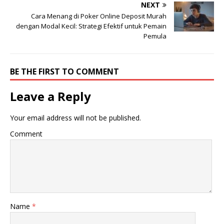
NEXT
Cara Menang di Poker Online Deposit Murah
dengan Modal Kecil: Strategi Efektif untuk Pemain
Pemula
BE THE FIRST TO COMMENT
Leave a Reply
Your email address will not be published.
Comment
Name
*