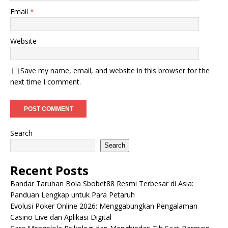
Email
*
Website
Save my name, email, and website in this browser for the
next time I comment.
Search
Search
Recent Posts
Bandar Taruhan Bola Sbobet88 Resmi Terbesar di Asia:
Panduan Lengkap untuk Para Petaruh
Evolusi Poker Online 2026: Menggabungkan Pengalaman
Casino Live dan Aplikasi Digital