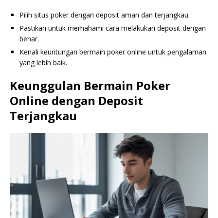
Pilih situs poker dengan deposit aman dan terjangkau.
Pastikan untuk memahami cara melakukan deposit dengan
benar.
Kenali keuntungan bermain poker online untuk pengalaman
yang lebih baik.
Keunggulan Bermain Poker
Online dengan Deposit
Terjangkau