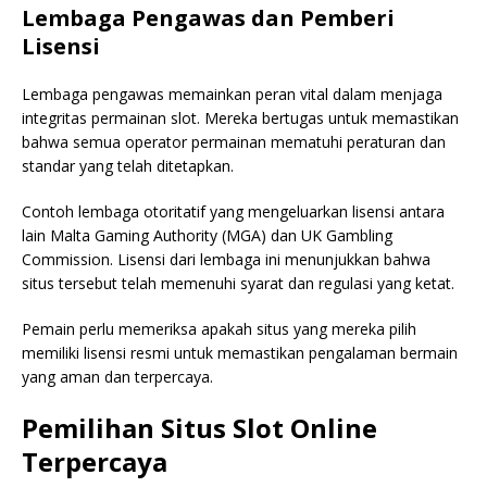
Lembaga Pengawas dan Pemberi
Lisensi
Lembaga pengawas memainkan peran vital dalam menjaga
integritas permainan slot. Mereka bertugas untuk memastikan
bahwa semua operator permainan mematuhi peraturan dan
standar yang telah ditetapkan.
Contoh lembaga otoritatif yang mengeluarkan lisensi antara
lain Malta Gaming Authority (MGA) dan UK Gambling
Commission. Lisensi dari lembaga ini menunjukkan bahwa
situs tersebut telah memenuhi syarat dan regulasi yang ketat.
Pemain perlu memeriksa apakah situs yang mereka pilih
memiliki lisensi resmi untuk memastikan pengalaman bermain
yang aman dan terpercaya.
Pemilihan Situs Slot Online
Terpercaya