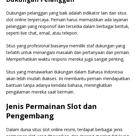
Dukungan pelanggan yang baik adalah indikator lain dari situs
slot online terpercaya. Pemain harus memastikan ada layanan
pelanggan yang responsif dan tersedia dalam berbagai bentuk,
seperti live chat, email, atau telepon.
Situs yang profesional biasanya memiliki staf dukungan yang
terlatih untuk menangani masalah dan pertanyaan dari pemain.
Memperhatikan waktu respons mereka juga sangat penting.
Situs yang menawarkan dukungan dalam Bahasa Indonesia
akan lebih mudah diakses. Ini membantu pemain mendapatkan
bantuan tanpa adanya kendala bahasa, meningkatkan
pengalaman mereka saat bermain.
Jenis Permainan Slot dan
Pengembang
Dalam dunia situs slot online resmi, terdapat berbagai jenis