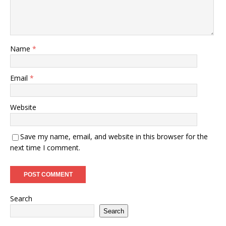
Name
*
Email
*
Website
Save my name, email, and website in this browser for the
next time I comment.
Search
Search