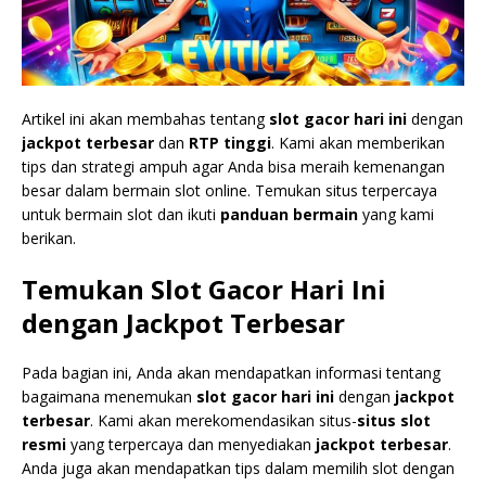
Artikel ini akan membahas tentang
slot gacor hari ini
dengan
jackpot terbesar
dan
RTP tinggi
. Kami akan memberikan
tips dan strategi ampuh agar Anda bisa meraih kemenangan
besar dalam bermain slot online. Temukan situs terpercaya
untuk bermain slot dan ikuti
panduan bermain
yang kami
berikan.
Temukan Slot Gacor Hari Ini
dengan Jackpot Terbesar
Pada bagian ini, Anda akan mendapatkan informasi tentang
bagaimana menemukan
slot gacor hari ini
dengan
jackpot
terbesar
. Kami akan merekomendasikan situs-
situs slot
resmi
yang terpercaya dan menyediakan
jackpot terbesar
.
Anda juga akan mendapatkan tips dalam memilih slot dengan