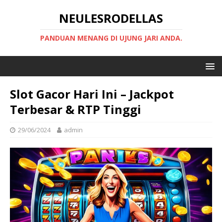
NEULESRODELLAS
PANDUAN MENANG DI UJUNG JARI ANDA.
Slot Gacor Hari Ini – Jackpot
Terbesar & RTP Tinggi
29/06/2024
admin