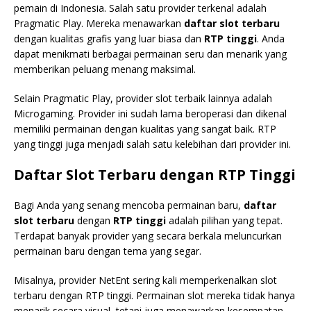
pemain di Indonesia. Salah satu provider terkenal adalah
Pragmatic Play. Mereka menawarkan
daftar slot terbaru
dengan kualitas grafis yang luar biasa dan
RTP tinggi
. Anda
dapat menikmati berbagai permainan seru dan menarik yang
memberikan peluang menang maksimal.
Selain Pragmatic Play, provider slot terbaik lainnya adalah
Microgaming. Provider ini sudah lama beroperasi dan dikenal
memiliki permainan dengan kualitas yang sangat baik. RTP
yang tinggi juga menjadi salah satu kelebihan dari provider ini.
Daftar Slot Terbaru dengan RTP Tinggi
Bagi Anda yang senang mencoba permainan baru,
daftar
slot terbaru
dengan
RTP tinggi
adalah pilihan yang tepat.
Terdapat banyak provider yang secara berkala meluncurkan
permainan baru dengan tema yang segar.
Misalnya, provider NetEnt sering kali memperkenalkan slot
terbaru dengan RTP tinggi. Permainan slot mereka tidak hanya
menarik secara visual, tetapi juga menawarkan kesempatan