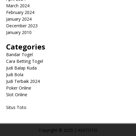
March 2024
February 2024
January 2024
December 2023
January 2010
Categories
Bandar Togel
Cara Betting Togel
Judi Balap Kuda
Judi Bola
Judi Terbaik 2024
Poker Online
Slot Online
Situs Toto
Copyright © 2025 |
KOITOTO