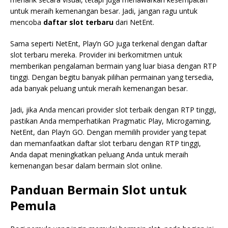
untuk meraih kemenangan besar. Jadi, jangan ragu untuk
mencoba
daftar slot terbaru
dari NetEnt.
Sama seperti NetEnt, Play’n GO juga terkenal dengan daftar
slot terbaru mereka. Provider ini berkomitmen untuk
memberikan pengalaman bermain yang luar biasa dengan RTP
tinggi. Dengan begitu banyak pilihan permainan yang tersedia,
ada banyak peluang untuk meraih kemenangan besar.
Jadi, jika Anda mencari provider slot terbaik dengan RTP tinggi,
pastikan Anda memperhatikan Pragmatic Play, Microgaming,
NetEnt, dan Play’n GO. Dengan memilih provider yang tepat
dan memanfaatkan daftar slot terbaru dengan RTP tinggi,
Anda dapat meningkatkan peluang Anda untuk meraih
kemenangan besar dalam bermain slot online.
Panduan Bermain Slot untuk
Pemula