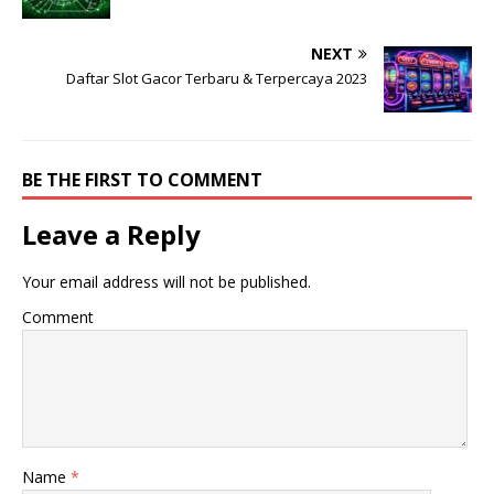
NEXT
Daftar Slot Gacor Terbaru & Terpercaya 2023
BE THE FIRST TO COMMENT
Leave a Reply
Your email address will not be published.
Comment
Name
*