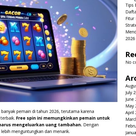
Tips 
Dafta
Fitur
Strat
Mend
2026
Re
No c
Ar
Augu
July 
June
May 
i banyak pemain di tahun 2026, terutama karena
April
terbaik.
Free spin ini memungkinkan pemain untuk
Marc
 harus mengeluarkan uang tambahan.
Dengan
Febr
 lebih menguntungkan dan menarik.
Janua