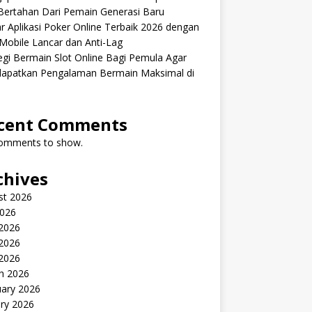
Bertahan Dari Pemain Generasi Baru
r Aplikasi Poker Online Terbaik 2026 dengan
 Mobile Lancar dan Anti-Lag
egi Bermain Slot Online Bagi Pemula Agar
apatkan Pengalaman Bermain Maksimal di
cent Comments
omments to show.
chives
st 2026
2026
 2026
2026
 2026
h 2026
uary 2026
ry 2026