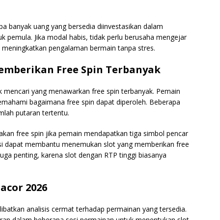
a banyak uang yang bersedia diinvestasikan dalam
uk pemula. Jika modal habis, tidak perlu berusaha mengejar
n meningkatkan pengalaman bermain tanpa stres.
emberikan Free Spin Terbanyak
k mencari yang menawarkan free spin terbanyak. Pemain
mahami bagaimana free spin dapat diperoleh. Beberapa
mlah putaran tertentu.
akan free spin jika pemain mendapatkan tiga simbol pencar
si dapat membantu menemukan slot yang memberikan free
 juga penting, karena slot dengan RTP tinggi biasanya
Gacor 2026
libatkan analisis cermat terhadap permainan yang tersedia.
an dalam beberapa sesi permainan untuk menentukan slot