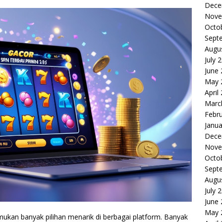
Dece
Nove
Octo
Sept
Augu
July 
June
May 
April
Marc
Febr
Janua
Dece
Nove
Octo
Sept
Augu
July 
June
May 
kan banyak pilihan menarik di berbagai platform. Banyak