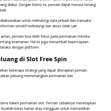
n yang diakui. Dengan lisensi ini, pemain dapat merasa tenang
baik.
dilaksanakan untuk melindungi data pribadi dan transaksi
nformasi sensitif terlindungi dari akses tidak sah.
n aman, pemain bisa lebih fokus pada permainan mereka
tentang keamanan. Hal ini juga menambah kepercayaan
teraksi dengan platform.
uang di Slot Free Spin
batkan beberapa strategi yang dapat diterapkan pemain.
ngkatkan peluang memenangkan permainan dan
utama dalam permainan slot. Pemain sebaiknya menetapkan
 Buatlah batas harian atau mingguan untuk memastikan