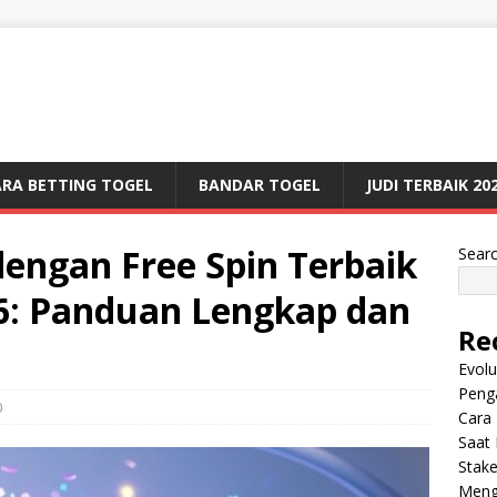
ARA BETTING TOGEL
BANDAR TOGEL
JUDI TERBAIK 20
dengan Free Spin Terbaik
Sear
6: Panduan Lengkap dan
Re
Evol
Penga
0
Cara 
Saat 
Stake
Menga