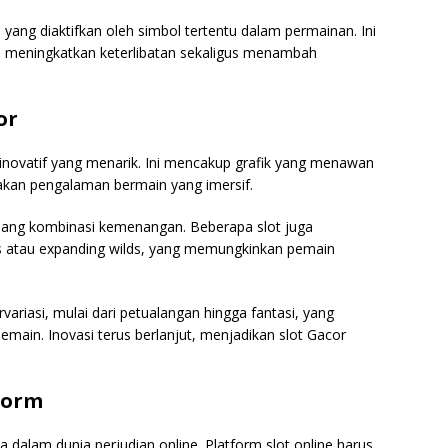
ti yang diaktifkan oleh simbol tertentu dalam permainan. Ini
 meningkatkan keterlibatan sekaligus menambah
or
ur inovatif yang menarik. Ini mencakup grafik yang menawan
kan pengalaman bermain yang imersif.
eluang kombinasi kemenangan. Beberapa slot juga
s atau expanding wilds, yang memungkinkan pemain
riasi, mulai dari petualangan hingga fantasi, yang
emain. Inovasi terus berlanjut, menjadikan slot Gacor
form
 dalam dunia perjudian online. Platform slot online harus