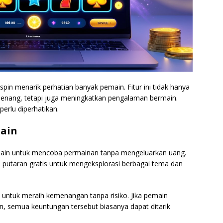
 spin menarik perhatian banyak pemain. Fitur ini tidak hanya
nang, tetapi juga meningkatkan pengalaman bermain.
erlu diperhatikan.
main
ain untuk mencoba permainan tanpa mengeluarkan uang.
 putaran gratis untuk mengeksplorasi berbagai tema dan
i untuk meraih kemenangan tanpa risiko. Jika pemain
n, semua keuntungan tersebut biasanya dapat ditarik