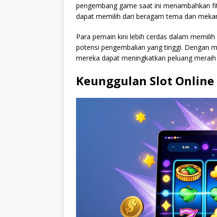
pengembang game saat ini menambahkan fit
dapat memilih dari beragam tema dan mekan
Para pemain kini lebih cerdas dalam memilih 
potensi pengembalian yang tinggi. Dengan 
mereka dapat meningkatkan peluang meraih 
Keunggulan Slot Online