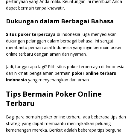
pertanyaan yang Anda miliki. Keuntungan ini membuat Anda
dapat bermain tanpa khawatir.
Dukungan dalam Berbagai Bahasa
Situs poker terpercaya
di Indonesia juga menyediakan
dukungan pelanggan dalam berbagai bahasa. Ini sangat
membantu pemain asal Indonesia yang ingin bermain poker
online terbaru dengan aman dan nyaman.
Jadi, tunggu apa lagi? Pilih situs poker terpercaya di Indonesia
dan nikmati pengalaman bermain
poker online terbaru
Indonesia
yang menyenangkan dan aman.
Tips Bermain Poker Online
Terbaru
Bagi para pemain poker online terbaru, ada beberapa tips dan
strategi yang dapat membantu meningkatkan peluang
kemenangan mereka. Berikut adalah beberapa tips berguna