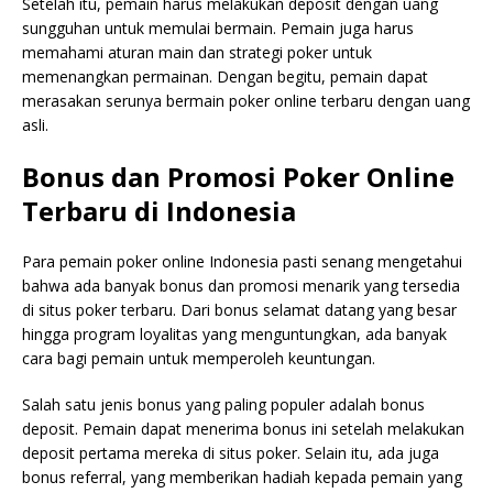
Setelah itu, pemain harus melakukan deposit dengan uang
sungguhan untuk memulai bermain. Pemain juga harus
memahami aturan main dan strategi poker untuk
memenangkan permainan. Dengan begitu, pemain dapat
merasakan serunya bermain poker online terbaru dengan uang
asli.
Bonus dan Promosi Poker Online
Terbaru di Indonesia
Para pemain poker online Indonesia pasti senang mengetahui
bahwa ada banyak bonus dan promosi menarik yang tersedia
di situs poker terbaru. Dari bonus selamat datang yang besar
hingga program loyalitas yang menguntungkan, ada banyak
cara bagi pemain untuk memperoleh keuntungan.
Salah satu jenis bonus yang paling populer adalah bonus
deposit. Pemain dapat menerima bonus ini setelah melakukan
deposit pertama mereka di situs poker. Selain itu, ada juga
bonus referral, yang memberikan hadiah kepada pemain yang