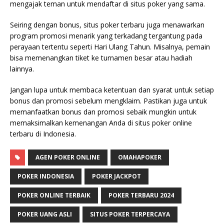
mengajak teman untuk mendaftar di situs poker yang sama.
Seiring dengan bonus, situs poker terbaru juga menawarkan
program promosi menarik yang terkadang tergantung pada
perayaan tertentu seperti Hari Ulang Tahun. Misalnya, pemain
bisa memenangkan tiket ke turnamen besar atau hadiah
lainnya.
Jangan lupa untuk membaca ketentuan dan syarat untuk setiap
bonus dan promosi sebelum mengklaim. Pastikan juga untuk
memanfaatkan bonus dan promosi sebaik mungkin untuk
memaksimalkan kemenangan Anda di situs poker online
terbaru di Indonesia.
AGEN POKER ONLINE
OMAHAPOKER
POKER INDONESIA
POKER JACKPOT
POKER ONLINE TERBAIK
POKER TERBARU 2024
POKER UANG ASLI
SITUS POKER TERPERCAYA