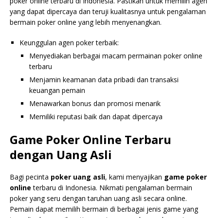
poker online terbaru di Indonesia. Pastikan untuk memilih agen
yang dapat dipercaya dan teruji kualitasnya untuk pengalaman
bermain poker online yang lebih menyenangkan.
Keunggulan agen poker terbaik:
Menyediakan berbagai macam permainan poker online
terbaru
Menjamin keamanan data pribadi dan transaksi
keuangan pemain
Menawarkan bonus dan promosi menarik
Memiliki reputasi baik dan dapat dipercaya
Game Poker Online Terbaru
dengan Uang Asli
Bagi pecinta
poker uang asli
, kami menyajikan
game poker
online
terbaru di Indonesia. Nikmati pengalaman bermain
poker yang seru dengan taruhan uang asli secara online.
Pemain dapat memilih bermain di berbagai jenis game yang