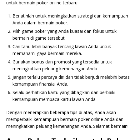
untuk bermain poker online terbaru:
Berlatihlah untuk meningkatkan strategi dan kemampuan
Anda dalam bermain poker.
Pilih game poker yang Anda kuasai dan fokus untuk
bermain di game tersebut.
Cari tahu lebih banyak tentang lawan Anda untuk
memahami gaya bermain mereka.
Gunakan bonus dan promosi yang tersedia untuk
meningkatkan peluang kemenangan Anda.
Jangan terlalu percaya diri dan tidak berjudi melebihi batas
kemampuan finansial Anda.
Selalu perhatikan kartu yang dibagikan dan perbaiki
kemampuan membaca kartu lawan Anda.
Dengan menerapkan beberapa tips di atas, Anda akan
memperbaiki kemampuan bermain poker online Anda dan
meningkatkan peluang kemenangan Anda. Selamat bermain!