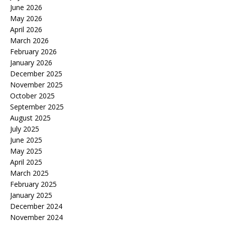
June 2026
May 2026
April 2026
March 2026
February 2026
January 2026
December 2025
November 2025
October 2025
September 2025
August 2025
July 2025
June 2025
May 2025
April 2025
March 2025
February 2025
January 2025
December 2024
November 2024