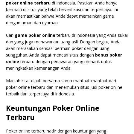
poker online terbaru
di Indonesia. Pastikan Anda hanya
bermain di situs yang telah terverifikasi dan terpercaya. Ini
akan memastikan bahwa Anda dapat memainkan game
dengan aman dan nyaman.
Cari
game poker online
terbaru di Indonesia yang Anda sukai
dan yang juga menawarkan uang asli. Dengan begitu, Anda
akan merasakan sensasi bermain poker dengan uang
sungguhan. Anda dapat mencari situs dengan
bonus poker
online
terbaru dengan penawaran yang menarik untuk
meningkatkan kemenangan Anda.
Marilah kita telaah bersama-sama manfaat-manfaat dari
poker online terbaru dan menemukan situs judi poker online
terbaik dan terpercaya di Indonesia.
Keuntungan Poker Online
Terbaru
Poker online terbaru hadir dengan keuntungan yang