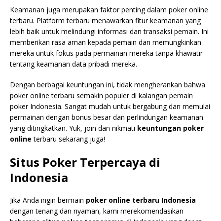
Keamanan juga merupakan faktor penting dalam poker online
terbaru. Platform terbaru menawarkan fitur keamanan yang
lebih baik untuk melindungi informasi dan transaksi pemain. Ini
memberikan rasa aman kepada pemain dan memungkinkan
mereka untuk fokus pada permainan mereka tanpa khawatir
tentang keamanan data pribadi mereka.
Dengan berbagai keuntungan ini, tidak mengherankan bahwa
poker online terbaru semakin populer di kalangan pemain
poker Indonesia. Sangat mudah untuk bergabung dan memulai
permainan dengan bonus besar dan perlindungan keamanan
yang ditingkatkan. Yuk, join dan nikmati
keuntungan poker
online
terbaru sekarang juga!
Situs Poker Terpercaya di
Indonesia
Jika Anda ingin bermain
poker online terbaru Indonesia
dengan tenang dan nyaman, kami merekomendasikan