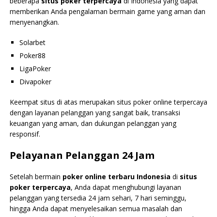
beberapa
situs poker terpercaya
di Indonesia yang dapat
memberikan Anda pengalaman bermain game yang aman dan
menyenangkan.
Solarbet
Poker88
LigaPoker
Divapoker
Keempat situs di atas merupakan situs poker online terpercaya
dengan layanan pelanggan yang sangat baik, transaksi
keuangan yang aman, dan dukungan pelanggan yang
responsif.
Pelayanan Pelanggan 24 Jam
Setelah bermain
poker online terbaru Indonesia
di
situs
poker terpercaya
, Anda dapat menghubungi layanan
pelanggan yang tersedia 24 jam sehari, 7 hari seminggu,
hingga Anda dapat menyelesaikan semua masalah dan