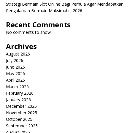
Strategi Bermain Slot Online Bagi Pemula Agar Mendapatkan
Pengalaman Bermain Maksimal di 2026
Recent Comments
No comments to show.
Archives
August 2026
July 2026
June 2026
May 2026
April 2026
March 2026
February 2026
January 2026
December 2025
November 2025
October 2025
September 2025
August 2025