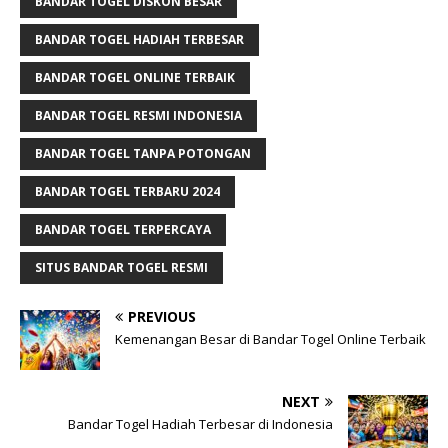
BANDAR TOGEL DISKON BESAR
BANDAR TOGEL HADIAH TERBESAR
BANDAR TOGEL ONLINE TERBAIK
BANDAR TOGEL RESMI INDONESIA
BANDAR TOGEL TANPA POTONGAN
BANDAR TOGEL TERBARU 2024
BANDAR TOGEL TERPERCAYA
SITUS BANDAR TOGEL RESMI
PREVIOUS
Kemenangan Besar di Bandar Togel Online Terbaik
NEXT
Bandar Togel Hadiah Terbesar di Indonesia