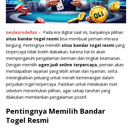
neulesrodellas
– Pada era digital saat ini, banyaknya pilihan
situs bandar togel resmi
bisa membuat pemain merasa
bingung. Pentingnya memilih
situs bandar togel resmi
yang
terpercaya tidak boleh diabaikan, karena hal ini akan
mempengaruhi pengalaman bermain dan tingkat keamanan.
Dengan memilih
agen judi online terpercaya
, pemain akan
mendapatkan layanan yang lebih aman dan nyaman, serta
meningkatkan peluang untuk meraih kemenangan dalam
perjudian togel terpercaya. Pastikan untuk melakukan riset
sebelum menentukan pilihan, agar setiap taruhan yang
dilakukan memberikan pengalaman positif.
Pentingnya Memilih Bandar
Togel Resmi