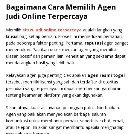
Bagaimana Cara Memilih Agen
Judi Online Terpercaya
Memilih
situs judi online terpercaya
adalah langkah yang
krusial bagi setiap pemain. Proses ini memerlukan perhatian
pada beberapa faktor penting. Pertama,
reputasi
agen sangat
menentukan. Pastikan untuk mencari agen yang memiliki
ulasan positif dari pemain lain. Penelitian yang seksama dapat
mendatangkan hasil yang lebih baik.
Kelayakan agen juga penting. Cek apakah
agen resmi togel
tersebut memiliki lisensi yang sah dan terdaftar di otoritas
perjudian yang terpercaya. Ini dapat memberikan gambaran
tentang keamanan platform yang akan digunakan.
Selanjutnya, kualitas layanan pelanggan patut diperhatikan.
Agen yang baik akan menyediakan berbagai saluran
komunikasi untuk membantu pemain, seperti live chat, email,
atau telepon. Ini akan sangat membantu apabila menghadapi
masalah saat bermain.