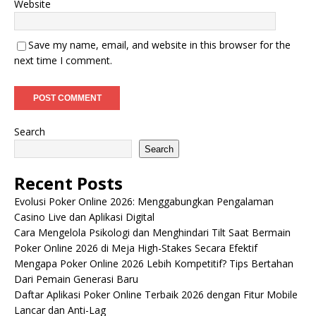
Website
Save my name, email, and website in this browser for the
next time I comment.
Search
Search
Recent Posts
Evolusi Poker Online 2026: Menggabungkan Pengalaman
Casino Live dan Aplikasi Digital
Cara Mengelola Psikologi dan Menghindari Tilt Saat Bermain
Poker Online 2026 di Meja High-Stakes Secara Efektif
Mengapa Poker Online 2026 Lebih Kompetitif? Tips Bertahan
Dari Pemain Generasi Baru
Daftar Aplikasi Poker Online Terbaik 2026 dengan Fitur Mobile
Lancar dan Anti-Lag