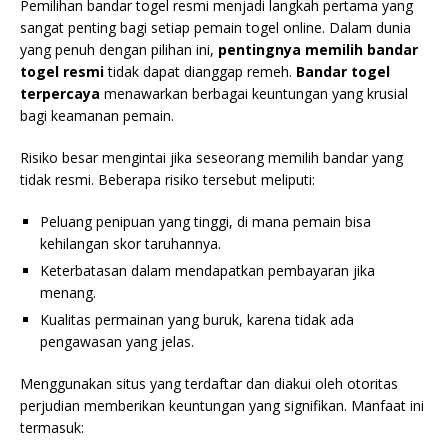
Pemilihan bandar togel resmi menjadi langkah pertama yang
sangat penting bagi setiap pemain togel online. Dalam dunia
yang penuh dengan pilihan ini,
pentingnya memilih bandar
togel resmi
tidak dapat dianggap remeh.
Bandar togel
terpercaya
menawarkan berbagai keuntungan yang krusial
bagi keamanan pemain.
Risiko besar mengintai jika seseorang memilih bandar yang
tidak resmi. Beberapa risiko tersebut meliputi:
Peluang penipuan yang tinggi, di mana pemain bisa
kehilangan skor taruhannya.
Keterbatasan dalam mendapatkan pembayaran jika
menang.
Kualitas permainan yang buruk, karena tidak ada
pengawasan yang jelas.
Menggunakan situs yang terdaftar dan diakui oleh otoritas
perjudian memberikan keuntungan yang signifikan. Manfaat ini
termasuk: