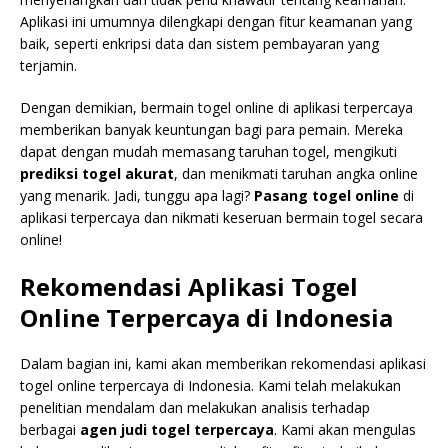
Aplikasi ini umumnya dilengkapi dengan fitur keamanan yang
baik, seperti enkripsi data dan sistem pembayaran yang
terjamin.
Dengan demikian, bermain togel online di aplikasi terpercaya
memberikan banyak keuntungan bagi para pemain. Mereka
dapat dengan mudah memasang taruhan togel, mengikuti
prediksi togel akurat
, dan menikmati taruhan angka online
yang menarik. Jadi, tunggu apa lagi?
Pasang togel online
di
aplikasi terpercaya dan nikmati keseruan bermain togel secara
online!
Rekomendasi Aplikasi Togel
Online Terpercaya di Indonesia
Dalam bagian ini, kami akan memberikan rekomendasi aplikasi
togel online terpercaya di Indonesia. Kami telah melakukan
penelitian mendalam dan melakukan analisis terhadap
berbagai
agen judi togel terpercaya
. Kami akan mengulas