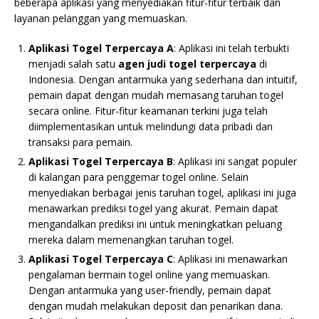
beberapa aplikasi yang menyediakan fitur-fitur terbaik dan
layanan pelanggan yang memuaskan.
Aplikasi Togel Terpercaya A
: Aplikasi ini telah terbukti
menjadi salah satu
agen judi togel terpercaya
di
Indonesia. Dengan antarmuka yang sederhana dan intuitif,
pemain dapat dengan mudah memasang taruhan togel
secara online. Fitur-fitur keamanan terkini juga telah
diimplementasikan untuk melindungi data pribadi dan
transaksi para pemain.
Aplikasi Togel Terpercaya B
: Aplikasi ini sangat populer
di kalangan para penggemar togel online. Selain
menyediakan berbagai jenis taruhan togel, aplikasi ini juga
menawarkan prediksi togel yang akurat. Pemain dapat
mengandalkan prediksi ini untuk meningkatkan peluang
mereka dalam memenangkan taruhan togel.
Aplikasi Togel Terpercaya C
: Aplikasi ini menawarkan
pengalaman bermain togel online yang memuaskan.
Dengan antarmuka yang user-friendly, pemain dapat
dengan mudah melakukan deposit dan penarikan dana.