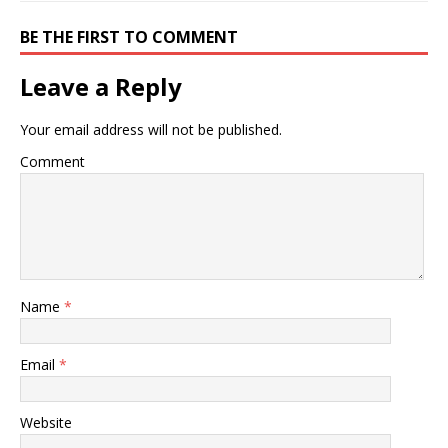
BE THE FIRST TO COMMENT
Leave a Reply
Your email address will not be published.
Comment
Name
*
Email
*
Website