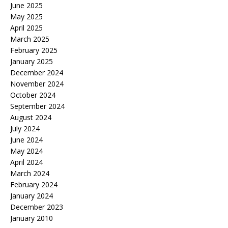
June 2025
May 2025
April 2025
March 2025
February 2025
January 2025
December 2024
November 2024
October 2024
September 2024
August 2024
July 2024
June 2024
May 2024
April 2024
March 2024
February 2024
January 2024
December 2023
January 2010