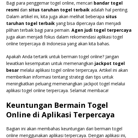
Bagi para penggemar togel online, mencari
bandar togel
resmi
dan
situs taruhan togel terbaik
adalah hal penting.
Dalam artikel ini, kita juga akan melihat beberapa
situs
taruhan togel terbaik
yang bisa dipercaya dan menjadi
pilihan terbaik bagi para pemain.
Agen judi togel terpercaya
juga akan menjadi fokus dalam rekomendasi aplikasi togel
online terpercaya di Indonesia yang akan kita bahas.
Apakah Anda tertarik untuk bermain togel online? Jangan
lewatkan kesempatan untuk memenangkan
jackpot togel
besar
melalui aplikasi togel online terpercaya. Artikel ini akan
memberikan informasi tentang strategi dan tips untuk
meningkatkan peluang memenangkan jackpot togel melalui
aplikasi togel online terpercaya. Selamat membaca!
Keuntungan Bermain Togel
Online di Aplikasi Terpercaya
Bagian ini akan membahas keuntungan dari bermain togel
online menggunakan aplikasi terpercaya. Dengan aplikasi ini,