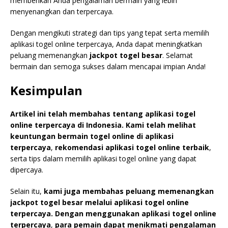
memberikan Anda pengalaman bermain yang lebih
menyenangkan dan terpercaya.
Dengan mengikuti strategi dan tips yang tepat serta memilih
aplikasi togel online terpercaya, Anda dapat meningkatkan
peluang memenangkan
jackpot togel besar
. Selamat
bermain dan semoga sukses dalam mencapai impian Anda!
Kesimpulan
Artikel ini telah membahas tentang aplikasi togel
online terpercaya di Indonesia. Kami telah melihat
keuntungan bermain togel online di aplikasi
terpercaya
,
rekomendasi aplikasi togel online terbaik
,
serta tips dalam memilih aplikasi togel online yang dapat
dipercaya.
Selain itu,
kami juga membahas peluang memenangkan
jackpot togel besar melalui aplikasi togel online
terpercaya. Dengan menggunakan aplikasi togel online
terpercaya
,
para pemain dapat menikmati pengalaman