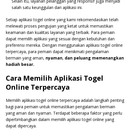
Selain itu, layanan pelanggan yang responsif juga menjadi
salah satu keunggulan dari aplikasi ini.
Setiap aplikasi togel online yang kami rekomendasikan telah
melewati proses pengujian yang ketat untuk memastikan
keamanan dan kualitas layanan yang terbaik. Para pemain
dapat memilih aplikasi yang sesuai dengan kebutuhan dan
preferensi mereka. Dengan menggunakan aplikasi togel online
terpercaya, para pemain dapat menikmati pengalaman
bermain yang aman,
nyaman
,
dan peluang memenangkan
hadiah besar.
Cara Memilih Aplikasi Togel
Online Terpercaya
Memilih aplikasi togel online terpercaya adalah langkah penting
bagi para pemain untuk memastikan pengalaman bermain
yang aman dan nyaman. Terdapat beberapa faktor yang perlu
dipertimbangkan dalam memilih aplikasi togel online yang
dapat dipercaya.