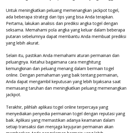
Untuk meningkatkan peluang memenangkan jackpot togel,
ada beberapa strategi dan tips yang bisa Anda terapkan.
Pertama, lakukan analisis dan prediksi angka togel dengan
seksama. Memahami pola angka yang keluar dalam beberapa
putaran sebelumnya dapat membantu Anda membuat prediksi
yang lebih akurat.
Selain itu, pastikan Anda memahami aturan permainan dan
peluangnya. Ketahui bagaimana cara menghitung
kemungkinan dan peluang menang dalam bermain togel
online. Dengan pemahaman yang baik tentang permainan,
Anda dapat mengambil keputusan yang lebih bijaksana saat
memasang taruhan dan meningkatkan peluang memenangkan
jackpot.
Terakhir, pilihlah aplikasi togel online terpercaya yang
menyediakan penyedia permainan togel dengan reputasi yang
baik. Aplikasi yang memastikan adanya keamanan dalam
setiap transaksi dan menjaga kejujuran permainan akan