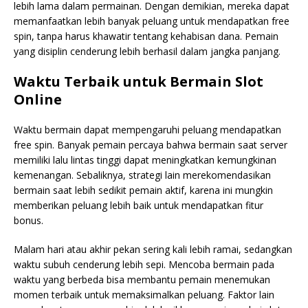
lebih lama dalam permainan. Dengan demikian, mereka dapat
memanfaatkan lebih banyak peluang untuk mendapatkan free
spin, tanpa harus khawatir tentang kehabisan dana. Pemain
yang disiplin cenderung lebih berhasil dalam jangka panjang.
Waktu Terbaik untuk Bermain Slot
Online
Waktu bermain dapat mempengaruhi peluang mendapatkan
free spin. Banyak pemain percaya bahwa bermain saat server
memiliki lalu lintas tinggi dapat meningkatkan kemungkinan
kemenangan. Sebaliknya, strategi lain merekomendasikan
bermain saat lebih sedikit pemain aktif, karena ini mungkin
memberikan peluang lebih baik untuk mendapatkan fitur
bonus.
Malam hari atau akhir pekan sering kali lebih ramai, sedangkan
waktu subuh cenderung lebih sepi. Mencoba bermain pada
waktu yang berbeda bisa membantu pemain menemukan
momen terbaik untuk memaksimalkan peluang. Faktor lain