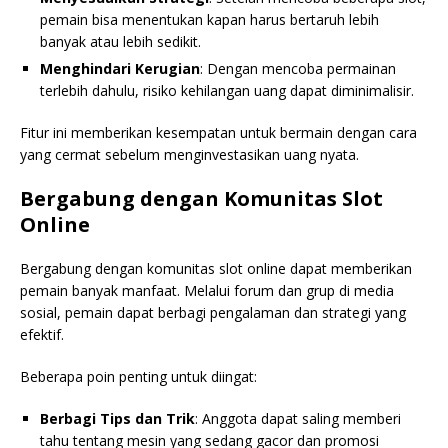
pemain bisa menentukan kapan harus bertaruh lebih
banyak atau lebih sedikit.
Menghindari Kerugian
: Dengan mencoba permainan
terlebih dahulu, risiko kehilangan uang dapat diminimalisir.
Fitur ini memberikan kesempatan untuk bermain dengan cara
yang cermat sebelum menginvestasikan uang nyata.
Bergabung dengan Komunitas Slot
Online
Bergabung dengan komunitas slot online dapat memberikan
pemain banyak manfaat. Melalui forum dan grup di media
sosial, pemain dapat berbagi pengalaman dan strategi yang
efektif.
Beberapa poin penting untuk diingat:
Berbagi Tips dan Trik
: Anggota dapat saling memberi
tahu tentang mesin yang sedang gacor dan promosi