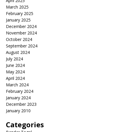
April 2025
March 2025
February 2025
January 2025
December 2024
November 2024
October 2024
September 2024
August 2024
July 2024
June 2024
May 2024
April 2024
March 2024
February 2024
January 2024
December 2023
January 2010
Categories