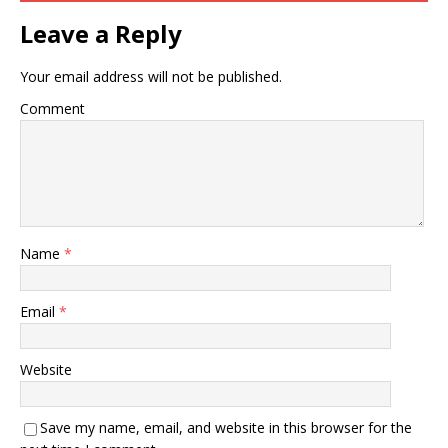
Leave a Reply
Your email address will not be published.
Comment
Name
*
Email
*
Website
Save my name, email, and website in this browser for the