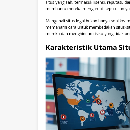
situs yang sah, termasuk lisensi, reputasi, d
membantu mereka mengambil keputusan yang l
Mengenali situs legal bukan hanya soal kea
memahami cara untuk membedakan situs-sit
mereka dan menghindari risiko yang tidak per
Karakteristik Utama Sit