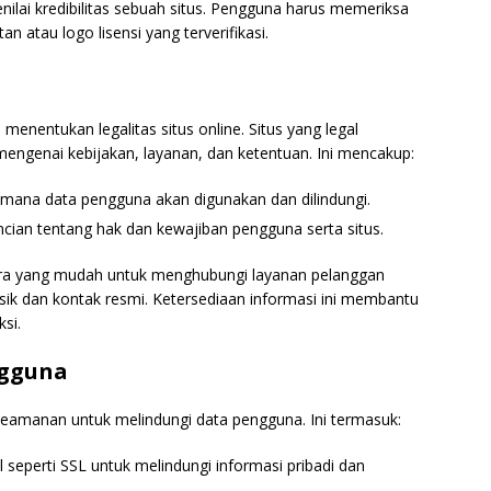
 menilai kredibilitas sebuah situs. Pengguna harus memeriksa
an atau logo lisensi yang terverifikasi.
enentukan legalitas situs online. Situs yang legal
engenai kebijakan, layanan, dan ketentuan. Ini mencakup:
imana data pengguna akan digunakan dan dilindungi.
ncian tentang hak dan kewajiban pengguna serta situs.
cara yang mudah untuk menghubungi layanan pelanggan
isik dan kontak resmi. Ketersediaan informasi ini membantu
si.
ngguna
m keamanan untuk melindungi data pengguna. Ini termasuk:
seperti SSL untuk melindungi informasi pribadi dan