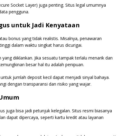
Secure Socket Layer) juga penting. Situs legal umumnya
data pengguna.
gus untuk Jadi Kenyataan
atau bonus yang tidak realistis. Misalnya, penawaran
nggi dalam waktu singkat harus dicurigai.
yang diiklankan. Jika sesuatu tampak terlalu menarik dan
kemungkinan besar hal itu adalah penipuan.
untuk jumlah deposit kecil dapat menjadi sinyal bahaya.
gi dengan transparansi dan risiko yang wajar.
 Umum
 juga bisa jadi petunjuk kelegalan. Situs resmi biasanya
dapat dipercaya, seperti kartu kredit atau layanan