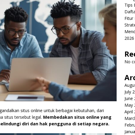
Tips 
Dafta
Fitur
Strat
Mend
2026
Re
No c
Ar
Augu
July 
June
May 
gandalkan situs online untuk berbagai kebutuhan, dari
April
 situs tersebut legal.
Membedakan situs online yang
Marc
elindungi diri dan hak pengguna di setiap negara.
Febr
Janua