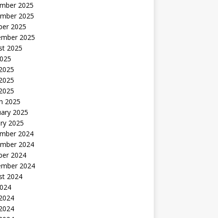
mber 2025
mber 2025
ber 2025
ember 2025
st 2025
2025
 2025
2025
 2025
h 2025
uary 2025
ry 2025
mber 2024
mber 2024
ber 2024
ember 2024
st 2024
2024
 2024
2024