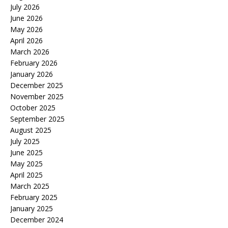
July 2026
June 2026
May 2026
April 2026
March 2026
February 2026
January 2026
December 2025
November 2025
October 2025
September 2025
August 2025
July 2025
June 2025
May 2025
April 2025
March 2025
February 2025
January 2025
December 2024