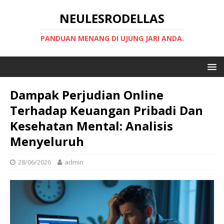
NEULESRODELLAS
PANDUAN MENANG DI UJUNG JARI ANDA.
Dampak Perjudian Online
Terhadap Keuangan Pribadi Dan
Kesehatan Mental: Analisis
Menyeluruh
28/06/2026
admin