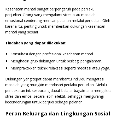
Kesehatan mental sangat berpengaruh pada perilaku
perjudian. Orang yang mengalami stres atau masalah
emosional cenderung mencari pelarian melalui perjudian. Oleh
karena itu, penting untuk memberikan dukungan kesehatan
mental yang sesuai.
Tindakan yang dapat dilakukan:
Konsultasi dengan profesional kesehatan mental.
Menghadiri grup dukungan untuk berbagi pengalaman.
Mempraktikkan teknik relaksasi seperti meditasi atau yoga.
Dukungan yang tepat dapat membantu individu mengatasi
masalah yang mungkin mendasari perilaku perjudian. Melalui
pendekatan ini, seseorang dapat belajar bagaimana mengelola
stres dan emosi secara lebih efektif, sehingga mengurangi
kecenderungan untuk berjudi sebagai pelarian.
Peran Keluarga dan Lingkungan Sosial