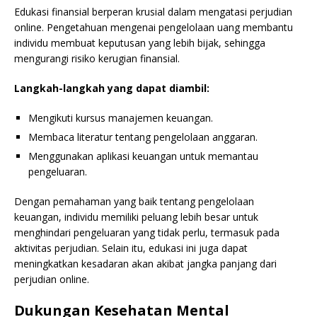
Edukasi finansial berperan krusial dalam mengatasi perjudian
online. Pengetahuan mengenai pengelolaan uang membantu
individu membuat keputusan yang lebih bijak, sehingga
mengurangi risiko kerugian finansial.
Langkah-langkah yang dapat diambil:
Mengikuti kursus manajemen keuangan.
Membaca literatur tentang pengelolaan anggaran.
Menggunakan aplikasi keuangan untuk memantau
pengeluaran.
Dengan pemahaman yang baik tentang pengelolaan
keuangan, individu memiliki peluang lebih besar untuk
menghindari pengeluaran yang tidak perlu, termasuk pada
aktivitas perjudian. Selain itu, edukasi ini juga dapat
meningkatkan kesadaran akan akibat jangka panjang dari
perjudian online.
Dukungan Kesehatan Mental