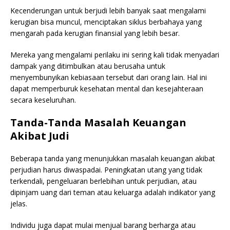
Kecenderungan untuk berjudi lebih banyak saat mengalami
kerugian bisa muncul, menciptakan siklus berbahaya yang
mengarah pada kerugian finansial yang lebih besar.
Mereka yang mengalami perilaku ini sering kali tidak menyadari
dampak yang ditimbulkan atau berusaha untuk
menyembunyikan kebiasaan tersebut dari orang lain. Hal ini
dapat memperburuk kesehatan mental dan kesejahteraan
secara keseluruhan.
Tanda-Tanda Masalah Keuangan
Akibat Judi
Beberapa tanda yang menunjukkan masalah keuangan akibat
perjudian harus diwaspadai. Peningkatan utang yang tidak
terkendali, pengeluaran berlebihan untuk perjudian, atau
dipinjam uang dari teman atau keluarga adalah indikator yang
jelas.
Individu juga dapat mulai menjual barang berharga atau