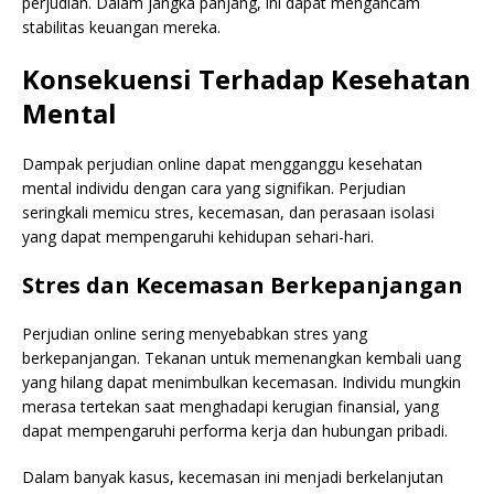
perjudian. Dalam jangka panjang, ini dapat mengancam
stabilitas keuangan mereka.
Konsekuensi Terhadap Kesehatan
Mental
Dampak perjudian online dapat mengganggu kesehatan
mental individu dengan cara yang signifikan. Perjudian
seringkali memicu stres, kecemasan, dan perasaan isolasi
yang dapat mempengaruhi kehidupan sehari-hari.
Stres dan Kecemasan Berkepanjangan
Perjudian online sering menyebabkan stres yang
berkepanjangan. Tekanan untuk memenangkan kembali uang
yang hilang dapat menimbulkan kecemasan. Individu mungkin
merasa tertekan saat menghadapi kerugian finansial, yang
dapat mempengaruhi performa kerja dan hubungan pribadi.
Dalam banyak kasus, kecemasan ini menjadi berkelanjutan