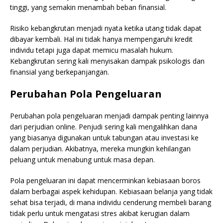
tinggi, yang semakin menambah beban finansial.
Risiko kebangkrutan menjadi nyata ketika utang tidak dapat
dibayar kembali. Hal ini tidak hanya mempengaruhi kredit
individu tetapi juga dapat memicu masalah hukum.
Kebangkrutan sering kali menyisakan dampak psikologis dan
finansial yang berkepanjangan.
Perubahan Pola Pengeluaran
Perubahan pola pengeluaran menjadi dampak penting lainnya
dari perjudian online. Penjudi sering kali mengalihkan dana
yang biasanya digunakan untuk tabungan atau investasi ke
dalam perjudian. Akibatnya, mereka mungkin kehilangan
peluang untuk menabung untuk masa depan.
Pola pengeluaran ini dapat mencerminkan kebiasaan boros
dalam berbagai aspek kehidupan. Kebiasaan belanja yang tidak
sehat bisa terjadi, di mana individu cenderung membeli barang
tidak perlu untuk mengatasi stres akibat kerugian dalam